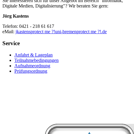
Sie interessieren sich für unser Angebot im Bereich "Informatik,
Digitale Medien, Digitalisierung"? Wir beraten Sie gern:
Jörg Kastens
Telefon: 0421 - 218 61 617
eMail:
jkastens
protect me ?!
uni-bremen
protect me ?!
.de
Service
Anfahrt & Lageplan
Teilnahmebedingungen
Aufnahmeordnung
Prüfungsordnung