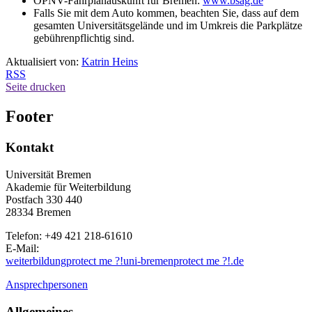
ÖPNV-Fahrplanauskunft für Bremen:
www.bsag.de
Falls Sie mit dem Auto kommen, beachten Sie, dass auf dem
gesamten Universitätsgelände und im Umkreis die Parkplätze
gebührenpflichtig sind.
Aktualisiert von:
Katrin Heins
RSS
Seite drucken
Footer
Kontakt
Universität Bremen
Akademie für Weiterbildung
Postfach 330 440
28334 Bremen
Telefon: +49 421 218-61610
E-Mail:
weiterbildung
protect me ?!
uni-bremen
protect me ?!
.de
Ansprechpersonen
Allgemeines