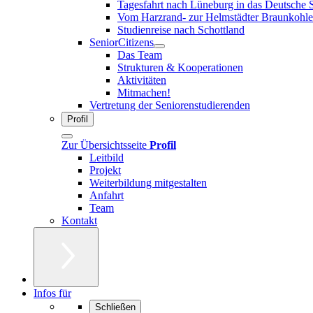
Tagesfahrt nach Lüneburg in das Deutsche 
Vom Harzrand- zur Helmstädter Braunkohle
Studienreise nach Schottland
SeniorCitizens
Das Team
Strukturen & Kooperationen
Aktivitäten
Mitmachen!
Vertretung der Seniorenstudierenden
Profil
Zur Übersichtsseite
Profil
Leitbild
Projekt
Weiterbildung mitgestalten
Anfahrt
Team
Kontakt
Infos für
Schließen