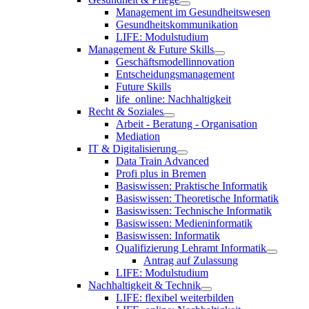
Management im Gesundheitswesen
Gesundheitskommunikation
LIFE: Modulstudium
Management & Future Skills
Geschäftsmodellinnovation
Entscheidungsmanagement
Future Skills
life_online: Nachhaltigkeit
Recht & Soziales
Arbeit - Beratung - Organisation
Mediation
IT & Digitalisierung
Data Train Advanced
Profi plus in Bremen
Basiswissen: Praktische Informatik
Basiswissen: Theoretische Informatik
Basiswissen: Technische Informatik
Basiswissen: Medieninformatik
Basiswissen: Informatik
Qualifizierung Lehramt Informatik
Antrag auf Zulassung
LIFE: Modulstudium
Nachhaltigkeit & Technik
LIFE: flexibel weiterbilden