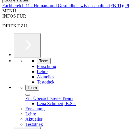
Fachbereich 11 - Human- und Gesundheitswissenschaften (FB 11)
:
P
MENÜ
INFOS FÜR
DIREKT ZU
Team
Forschung
Lehre
Aktuelles
Testothek
Team
Zur Übersichtsseite
Team
Lena Schubert, B.Sc.
Forschung
Lehre
Aktuelles
Testothek