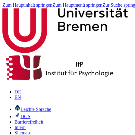
Zum Hauptinhalt springen
Zum Hauptmenü springen
Zur Suche sprin
DE
EN
Leichte Sprache
DGS
Barrierefreiheit
Intern
Sitemap