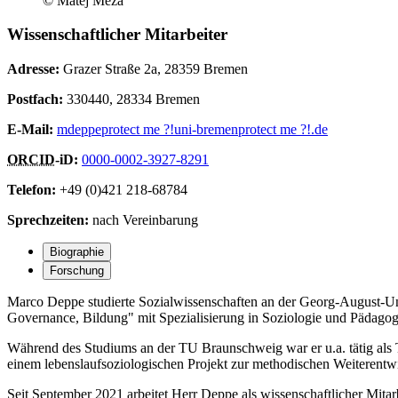
© Matej Meza
Wissenschaftlicher Mitarbeiter
Adresse:
Grazer Straße 2a, 28359 Bremen
Postfach:
330440, 28334 Bremen
E-Mail
:
mdeppe
protect me ?!
uni-bremen
protect me ?!
.de
ORCID
-iD
:
0000-0002-3927-8291
Telefon:
+49 (0)421 218-68784
Sprechzeiten:
nach Vereinbarung
Biographie
Forschung
Marco Deppe studierte Sozialwissenschaften an der Georg-August-Uni
Governance, Bildung" mit Spezialisierung in Soziologie und Pädagog
Während des Studiums an der TU Braunschweig war er u.a. tätig als Tu
einem lebenslaufsoziologischen Projekt zur methodischen Weiterentw
Seit September 2021 arbeitet Herr Deppe als wissenschaftlicher Mita