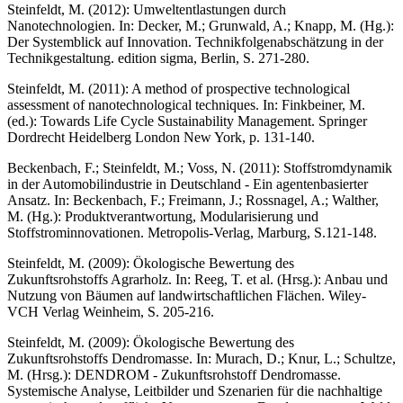
Steinfeldt, M. (2012): Umweltentlastungen durch
Nanotechnologien. In: Decker, M.; Grunwald, A.; Knapp, M. (Hg.):
Der Systemblick auf Innovation. Technikfolgenabschätzung in der
Technikgestaltung. edition sigma, Berlin, S. 271-280.
Steinfeldt, M. (2011): A method of prospective technological
assessment of nanotechnological techniques. In: Finkbeiner, M.
(ed.): Towards Life Cycle Sustainability Management. Springer
Dordrecht Heidelberg London New York, p. 131-140.
Beckenbach, F.; Steinfeldt, M.; Voss, N. (2011): Stoffstromdynamik
in der Automobilindustrie in Deutschland - Ein agentenbasierter
Ansatz. In: Beckenbach, F.; Freimann, J.; Rossnagel, A.; Walther,
M. (Hg.): Produktverantwortung, Modularisierung und
Stoffstrominnovationen. Metropolis-Verlag, Marburg, S.121-148.
Steinfeldt, M. (2009): Ökologische Bewertung des
Zukunftsrohstoffs Agrarholz. In: Reeg, T. et al. (Hrsg.): Anbau und
Nutzung von Bäumen auf landwirtschaftlichen Flächen. Wiley-
VCH Verlag Weinheim, S. 205-216.
Steinfeldt, M. (2009): Ökologische Bewertung des
Zukunftsrohstoffs Dendromasse. In: Murach, D.; Knur, L.; Schultze,
M. (Hrsg.): DENDROM - Zukunftsrohstoff Dendromasse.
Systemische Analyse, Leitbilder und Szenarien für die nachhaltige