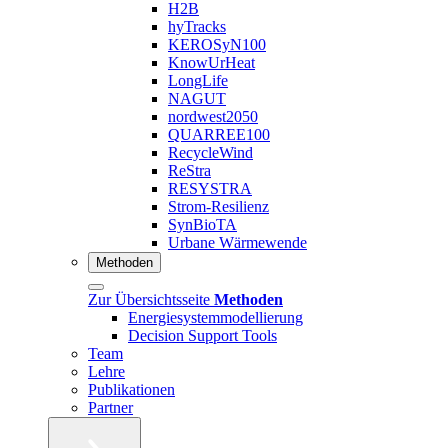
H2B
hyTracks
KEROSyN100
KnowUrHeat
LongLife
NAGUT
nordwest2050
QUARREE100
RecycleWind
ReStra
RESYSTRA
Strom-Resilienz
SynBioTA
Urbane Wärmewende
Methoden
Zur Übersichtsseite
Methoden
Energiesystemmodellierung
Decision Support Tools
Team
Lehre
Publikationen
Partner