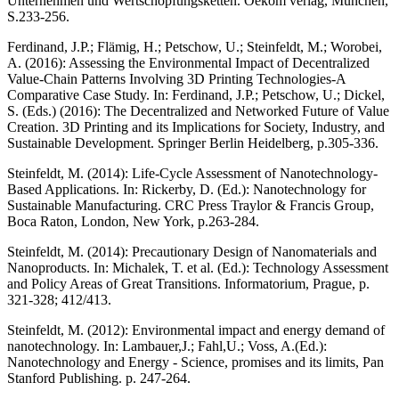
Unternehmen und Wertschöpfungsketten. Oekom verlag, München,
S.233-256.
Ferdinand, J.P.; Flämig, H.; Petschow, U.; Steinfeldt, M.; Worobei,
A. (2016): Assessing the Environmental Impact of Decentralized
Value-Chain Patterns Involving 3D Printing Technologies-A
Comparative Case Study. In: Ferdinand, J.P.; Petschow, U.; Dickel,
S. (Eds.) (2016): The Decentralized and Networked Future of Value
Creation. 3D Printing and its Implications for Society, Industry, and
Sustainable Development. Springer Berlin Heidelberg, p.305-336.
Steinfeldt, M. (2014): Life-Cycle Assessment of Nanotechnology-
Based Applications. In: Rickerby, D. (Ed.): Nanotechnology for
Sustainable Manufacturing. CRC Press Traylor & Francis Group,
Boca Raton, London, New York, p.263-284.
Steinfeldt, M. (2014): Precautionary Design of Nanomaterials and
Nanoproducts. In: Michalek, T. et al. (Ed.): Technology Assessment
and Policy Areas of Great Transitions. Informatorium, Prague, p.
321-328; 412/413.
Steinfeldt, M. (2012): Environmental impact and energy demand of
nanotechnology. In: Lambauer,J.; Fahl,U.; Voss, A.(Ed.):
Nanotechnology and Energy - Science, promises and its limits, Pan
Stanford Publishing. p. 247-264.