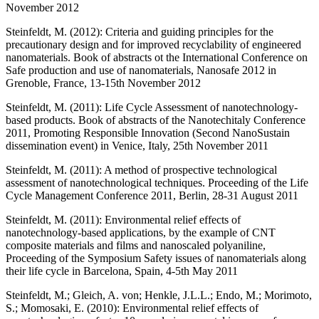
November 2012
Steinfeldt, M. (2012): Criteria and guiding principles for the
precautionary design and for improved recyclability of engineered
nanomaterials. Book of abstracts ot the International Conference on
Safe production and use of nanomaterials, Nanosafe 2012 in
Grenoble, France, 13-15th November 2012
Steinfeldt, M. (2011): Life Cycle Assessment of nanotechnology-
based products. Book of abstracts of the Nanotechitaly Conference
2011, Promoting Responsible Innovation (Second NanoSustain
dissemination event) in Venice, Italy, 25th November 2011
Steinfeldt, M. (2011): A method of prospective technological
assessment of nanotechnological techniques. Proceeding of the Life
Cycle Management Conference 2011, Berlin, 28-31 August 2011
Steinfeldt, M. (2011): Environmental relief effects of
nanotechnology-based applications, by the example of CNT
composite materials and films and nanoscaled polyaniline,
Proceeding of the Symposium Safety issues of nanomaterials along
their life cycle in Barcelona, Spain, 4-5th May 2011
Steinfeldt, M.; Gleich, A. von; Henkle, J.L.L.; Endo, M.; Morimoto,
S.; Momosaki, E. (2010): Environmental relief effects of