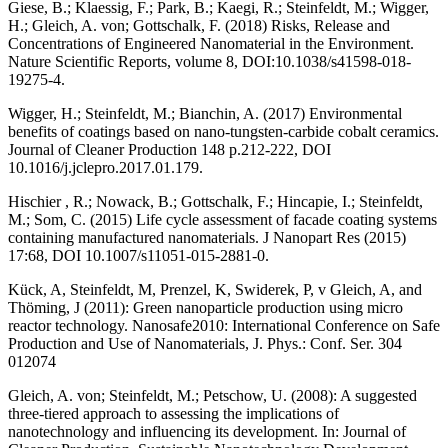
Giese, B.; Klaessig, F.; Park, B.; Kaegi, R.; Steinfeldt, M.; Wigger,
H.; Gleich, A. von; Gottschalk, F. (2018) Risks, Release and
Concentrations of Engineered Nanomaterial in the Environment.
Nature Scientific Reports, volume 8, DOI:10.1038/s41598-018-
19275-4.
Wigger, H.; Steinfeldt, M.; Bianchin, A. (2017) Environmental
benefits of coatings based on nano-tungsten-carbide cobalt ceramics.
Journal of Cleaner Production 148 p.212-222, DOI
10.1016/j.jclepro.2017.01.179.
Hischier , R.; Nowack, B.; Gottschalk, F.; Hincapie, I.; Steinfeldt,
M.; Som, C. (2015) Life cycle assessment of facade coating systems
containing manufactured nanomaterials. J Nanopart Res (2015)
17:68, DOI 10.1007/s11051-015-2881-0.
Kück, A, Steinfeldt, M, Prenzel, K, Swiderek, P, v Gleich, A, and
Thöming, J (2011): Green nanoparticle production using micro
reactor technology. Nanosafe2010: International Conference on Safe
Production and Use of Nanomaterials, J. Phys.: Conf. Ser. 304
012074
Gleich, A. von; Steinfeldt, M.; Petschow, U. (2008): A suggested
three-tiered approach to assessing the implications of
nanotechnology and influencing its development. In: Journal of