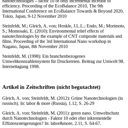
nanotechnologies – factor 10 or only incremental increase of
efficiency. Proceeding of the EcoBalance 2010, The 9th
International Conference on EcoBalance Towards & Beyond 2020,
Tokio, Japan, 9-12 November 2010
Steinfeldt, M.; Gleich, A. von; Henkle, J.L.L.; Endo, M.; Morimoto,
S.; Momosaki, E. (2010): Environmental relief effects of
nanotechnologies by the example of CNT composite materials and
films. Proceeding of the 3rd International Nano workshop in
Nagano, Japan, 8th November 2010
Steinfeldt, M. (1998): Ein branchenbezogenes
Umweltkennzahlensystem für Druckereien. Beitrag zur Umwelt 98.
Internettagung 1998.
Artikel in Zeitschriften (nicht begutachtet)
Gleich, A. von; Steinfeldt, M. (2012): Grüne Nanotechnologien (in
russisch). In: labor & more (Russia), 1.12, S. 26-29
Gleich, A. von; Steinfeldt, M. (2011): green nano. Umweltschutz
durch Nanotechnologien - Faktor 10 oder eher inkrementelle
Effizienzsteigerungen? In: labor&more, 2.11, S. 64-67.