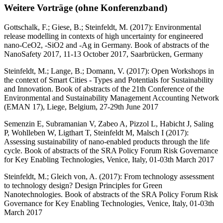
Weitere Vorträge (ohne Konferenzband)
Gottschalk, F.; Giese, B.; Steinfeldt, M. (2017): Environmental
release modelling in contexts of high uncertainty for engineered
nano-CeO2, -SiO2 and -Ag in Germany. Book of abstracts of the
NanoSafety 2017, 11-13 October 2017, Saarbrücken, Germany
Steinfeldt, M.; Lange, B.; Domann, V. (2017): Open Workshops in
the context of Smart Cities - Types and Potentials for Sustainability
and Innovation. Book of abstracts of the 21th Conference of the
Environmental and Sustainability Management Accounting Network
(EMAN 17), Liege, Belgium, 27-29th June 2017
Semenzin E, Subramanian V, Zabeo A, Pizzol L, Habicht J, Saling
P, Wohlleben W, Ligthart T, Steinfeldt M, Malsch I (2017):
Assessing sustainability of nano-enabled products through the life
cycle. Book of abstracts of the SRA Policy Forum Risk Governance
for Key Enabling Technologies, Venice, Italy, 01-03th March 2017
Steinfeldt, M.; Gleich von, A. (2017): From technology assessment
to technology design? Design Principles for Green
Nanotechnologies. Book of abstracts of the SRA Policy Forum Risk
Governance for Key Enabling Technologies, Venice, Italy, 01-03th
March 2017