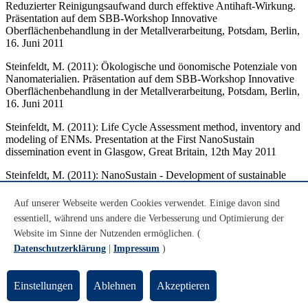
Reduzierter Reinigungsaufwand durch effektive Antihaft-Wirkung.
Präsentation auf dem SBB-Workshop Innovative
Oberflächenbehandlung in der Metallverarbeitung, Potsdam, Berlin,
16. Juni 2011
Steinfeldt, M. (2011): Ökologische und öonomische Potenziale von
Nanomaterialien. Präsentation auf dem SBB-Workshop Innovative
Oberflächenbehandlung in der Metallverarbeitung, Potsdam, Berlin,
16. Juni 2011
Steinfeldt, M. (2011): Life Cycle Assessment method, inventory and
modeling of ENMs. Presentation at the First NanoSustain
dissemination event in Glasgow, Great Britain, 12th May 2011
Steinfeldt, M. (2011): NanoSustain - Development of sustainable
solutions for nanotechnology-based products based on hazard
characterization and LCA, Presentation at the Specialist
Auf unserer Webseite werden Cookies verwendet. Einige davon sind
Brainstorming and Coordination Meeting ,Life cycle Assessment
essentiell, während uns andere die Verbesserung und Optimierung der
(LCA) & Risk Analysis in Nanomaterials-related NMP projects' in
Website im Sinne der Nutzenden ermöglichen. (
Brussels, March 02, 2011
Datenschutzerklärung
|
Impressum
)
Steinfeldt, M. (2010): Umweltentlastungen durch Nanotechnologie
– Faktor 10 oder eher inkrementelle Effizienzsteigerungen mit
hohen Risiken? Präsentation auf der NTA4 – Vierte Konferenz des
Einstellungen
Ablehnen
Akzeptieren
Netzwerkes TA "Der Systemblick auf Innovation –