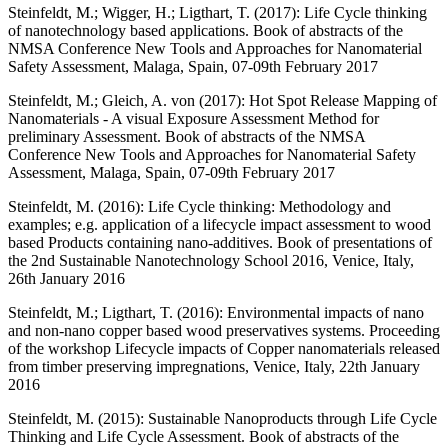
Steinfeldt, M.; Wigger, H.; Ligthart, T. (2017): Life Cycle thinking
of nanotechnology based applications. Book of abstracts of the
NMSA Conference New Tools and Approaches for Nanomaterial
Safety Assessment, Malaga, Spain, 07-09th February 2017
Steinfeldt, M.; Gleich, A. von (2017): Hot Spot Release Mapping of
Nanomaterials - A visual Exposure Assessment Method for
preliminary Assessment. Book of abstracts of the NMSA
Conference New Tools and Approaches for Nanomaterial Safety
Assessment, Malaga, Spain, 07-09th February 2017
Steinfeldt, M. (2016): Life Cycle thinking: Methodology and
examples; e.g. application of a lifecycle impact assessment to wood
based Products containing nano-additives. Book of presentations of
the 2nd Sustainable Nanotechnology School 2016, Venice, Italy,
26th January 2016
Steinfeldt, M.; Ligthart, T. (2016): Environmental impacts of nano
and non-nano copper based wood preservatives systems. Proceeding
of the workshop Lifecycle impacts of Copper nanomaterials released
from timber preserving impregnations, Venice, Italy, 22th January
2016
Steinfeldt, M. (2015): Sustainable Nanoproducts through Life Cycle
Thinking and Life Cycle Assessment. Book of abstracts of the