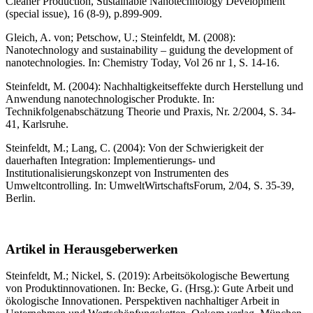
Cleaner Production, Sustainable Nanotechnology Development
(special issue), 16 (8-9), p.899-909.
Gleich, A. von; Petschow, U.; Steinfeldt, M. (2008):
Nanotechnology and sustainability – guidung the development of
nanotechnologies. In: Chemistry Today, Vol 26 nr 1, S. 14-16.
Steinfeldt, M. (2004): Nachhaltigkeitseffekte durch Herstellung und
Anwendung nanotechnologischer Produkte. In:
Technikfolgenabschätzung Theorie und Praxis, Nr. 2/2004, S. 34-
41, Karlsruhe.
Steinfeldt, M.; Lang, C. (2004): Von der Schwierigkeit der
dauerhaften Integration: Implementierungs- und
Institutionalisierungskonzept von Instrumenten des
Umweltcontrolling. In: UmweltWirtschaftsForum, 2/04, S. 35-39,
Berlin.
Artikel in Herausgeberwerken
Steinfeldt, M.; Nickel, S. (2019): Arbeitsökologische Bewertung
von Produktinnovationen. In: Becke, G. (Hrsg.): Gute Arbeit und
ökologische Innovationen. Perspektiven nachhaltiger Arbeit in