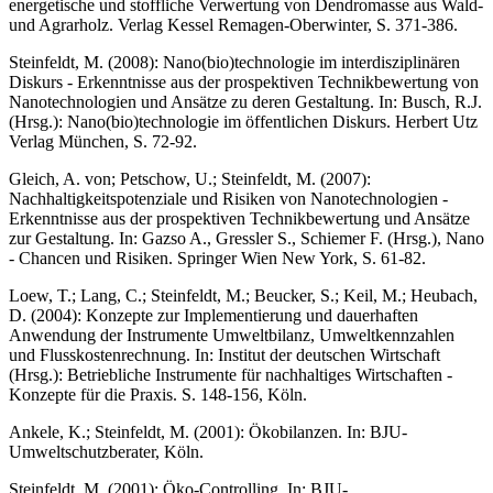
energetische und stoffliche Verwertung von Dendromasse aus Wald-
und Agrarholz. Verlag Kessel Remagen-Oberwinter, S. 371-386.
Steinfeldt, M. (2008): Nano(bio)technologie im interdisziplinären
Diskurs - Erkenntnisse aus der prospektiven Technikbewertung von
Nanotechnologien und Ansätze zu deren Gestaltung. In: Busch, R.J.
(Hrsg.): Nano(bio)technologie im öffentlichen Diskurs. Herbert Utz
Verlag München, S. 72-92.
Gleich, A. von; Petschow, U.; Steinfeldt, M. (2007):
Nachhaltigkeitspotenziale und Risiken von Nanotechnologien -
Erkenntnisse aus der prospektiven Technikbewertung und Ansätze
zur Gestaltung. In: Gazso A., Gressler S., Schiemer F. (Hrsg.), Nano
- Chancen und Risiken. Springer Wien New York, S. 61-82.
Loew, T.; Lang, C.; Steinfeldt, M.; Beucker, S.; Keil, M.; Heubach,
D. (2004): Konzepte zur Implementierung und dauerhaften
Anwendung der Instrumente Umweltbilanz, Umweltkennzahlen
und Flusskostenrechnung. In: Institut der deutschen Wirtschaft
(Hrsg.): Betriebliche Instrumente für nachhaltiges Wirtschaften -
Konzepte für die Praxis. S. 148-156, Köln.
Ankele, K.; Steinfeldt, M. (2001): Ökobilanzen. In: BJU-
Umweltschutzberater, Köln.
Steinfeldt, M. (2001): Öko-Controlling. In: BJU-