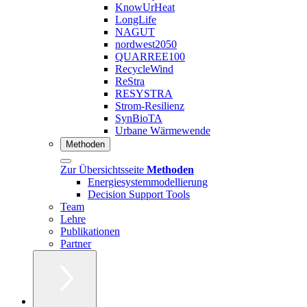
KnowUrHeat
LongLife
NAGUT
nordwest2050
QUARREE100
RecycleWind
ReStra
RESYSTRA
Strom-Resilienz
SynBioTA
Urbane Wärmewende
Methoden
Zur Übersichtsseite
Methoden
Energiesystemmodellierung
Decision Support Tools
Team
Lehre
Publikationen
Partner