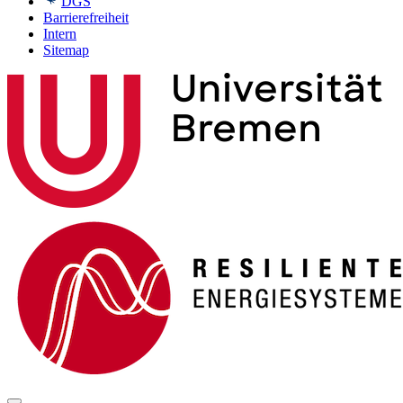
DGS
Barrierefreiheit
Intern
Sitemap