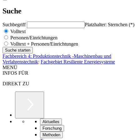
Suche
Suchbegriff
Platzhalter: Sternchen (*)
Volltext
Personen/Einrichtungen
Volltext + Personen/Einrichtungen
Fachbereich 4: Produktionstechnik -Maschinenbau und
Verfahrenstechnik
:
Fachgebiet Resiliente Energiesysteme
MENÜ
INFOS FÜR
DIREKT ZU
Aktuelles
Forschung
Methoden