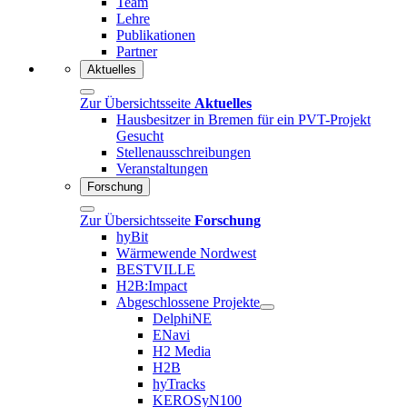
Team
Lehre
Publikationen
Partner
Aktuelles
Zur Übersichtsseite
Aktuelles
Hausbesitzer in Bremen für ein PVT-Projekt
Gesucht
Stellenausschreibungen
Veranstaltungen
Forschung
Zur Übersichtsseite
Forschung
hyBit
Wärmewende Nordwest
BESTVILLE
H2B:Impact
Abgeschlossene Projekte
DelphiNE
ENavi
H2 Media
H2B
hyTracks
KEROSyN100