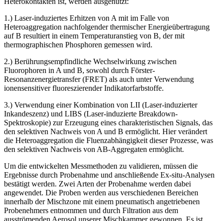
Heterokontakten ist, werden ausgenutzt:
1.) Laser-induziertes Erhitzen von A mit im Falle von
Heteroaggregation nachfolgender thermischer Energieübertragung
auf B resultiert in einem Temperaturanstieg von B, der mit
thermographischen Phosphoren gemessen wird.
2.) Berührungsempfindliche Wechselwirkung zwischen
Fluorophoren in A und B, sowohl durch Förster-
Resonanzenergietransfer (FRET) als auch unter Verwendung
ionensensitiver fluoreszierender Indikatorfarbstoffe.
3.) Verwendung einer Kombination von LII (Laser-induzierter
Inkandeszenz) und LIBS (Laser-induzierte Breakdown-
Spektroskopie) zur Erzeugung eines charakteristischen Signals, das
den selektiven Nachweis von A und B ermöglicht. Hier verändert
die Heteroaggregation die Fluenzabhängigkeit dieser Prozesse, was
den selektiven Nachweis von AB-Aggregaten ermöglicht.
Um die entwickelten Messmethoden zu validieren, müssen die
Ergebnisse durch Probenahme und anschließende Ex-situ-Analysen
bestätigt werden. Zwei Arten der Probenahme werden dabei
angewendet. Die Proben werden aus verschiedenen Bereichen
innerhalb der Mischzone mit einem pneumatisch angetriebenen
Probenehmers entnommen und durch Filtration aus dem
ausströmenden Aerosol unserer Mischkammer gewonnen. Es ist