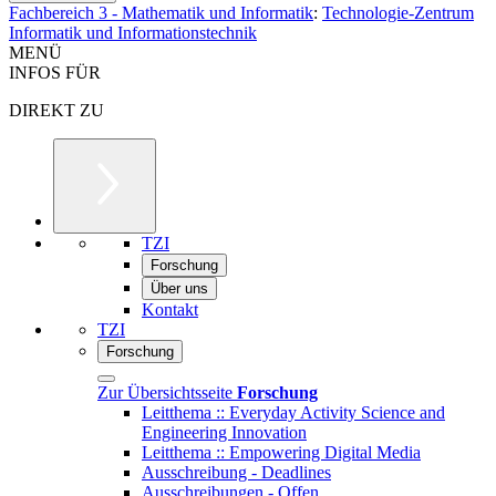
Fachbereich 3 - Mathematik und Informatik
:
Technologie-Zentrum
Informatik und Informationstechnik
MENÜ
INFOS FÜR
DIREKT ZU
TZI
Forschung
Über uns
Kontakt
TZI
Forschung
Zur Übersichtsseite
Forschung
Leitthema :: Everyday Activity Science and
Engineering Innovation
Leitthema :: Empowering Digital Media
Ausschreibung - Deadlines
Ausschreibungen - Offen