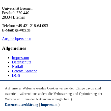
Universität Bremen
Postfach 330 440
28334 Bremen
Telefon: +49 421 218-64 093
E-Mail: gs@tzi.de
Ansprechpersonen
Allgemeines
Impressum
Datenschutz
Notfall
Leichte Sprache
DGS
Social Media
Auf unserer Webseite werden Cookies verwendet. Einige davon sind
essentiell, während uns andere die Verbesserung und Optimierung der
Youtube
Instagram
Website im Sinne der Nutzenden ermöglichen. (
LinkedIn
Datenschutzerklärung
|
Impressum
)
Mastodon