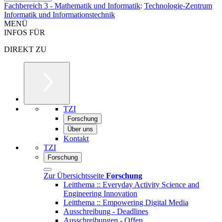
Fachbereich 3 - Mathematik und Informatik
:
Technologie-Zentrum
Informatik und Informationstechnik
MENÜ
INFOS FÜR
DIREKT ZU
TZI
Forschung
Über uns
Kontakt
TZI
Forschung
Zur Übersichtsseite
Forschung
Leitthema :: Everyday Activity Science and
Engineering Innovation
Leitthema :: Empowering Digital Media
Ausschreibung - Deadlines
Ausschreibungen - Offen