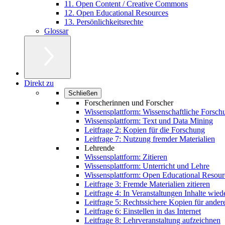
11. Open Content / Creative Commons
12. Open Educational Resources
13. Persönlichkeitsrechte
Glossar
Direkt zu
Schließen
Forscherinnen und Forscher
Wissensplattform: Wissenschaftliche Forsch
Wissensplattform: Text und Data Mining
Leitfrage 2: Kopien für die Forschung
Leitfrage 7: Nutzung fremder Materialien
Lehrende
Wissensplattform: Zitieren
Wissensplattform: Unterricht und Lehre
Wissensplattform: Open Educational Resour
Leitfrage 3: Fremde Materialien zitieren
Leitfrage 4: In Veranstaltungen Inhalte wie
Leitfrage 5: Rechtssichere Kopien für ander
Leitfrage 6: Einstellen in das Internet
Leitfrage 8: Lehrveranstaltung aufzeichnen