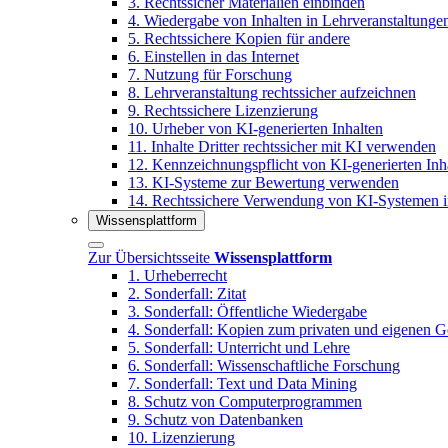
3. Rechtssicher Materialien einbinden
4. Wiedergabe von Inhalten in Lehrveranstaltunge
5. Rechtssichere Kopien für andere
6. Einstellen in das Internet
7. Nutzung für Forschung
8. Lehrveranstaltung rechtssicher aufzeichnen
9. Rechtssichere Lizenzierung
10. Urheber von KI-generierten Inhalten
11. Inhalte Dritter rechtssicher mit KI verwenden
12. Kennzeichnungspflicht von KI-generierten Inh
13. KI-Systeme zur Bewertung verwenden
14. Rechtssichere Verwendung von KI-Systemen i
Wissensplattform
Zur Übersichtsseite
Wissensplattform
1. Urheberrecht
2. Sonderfall: Zitat
3. Sonderfall: Öffentliche Wiedergabe
4. Sonderfall: Kopien zum privaten und eigenen 
5. Sonderfall: Unterricht und Lehre
6. Sonderfall: Wissenschaftliche Forschung
7. Sonderfall: Text und Data Mining
8. Schutz von Computerprogrammen
9. Schutz von Datenbanken
10. Lizenzierung