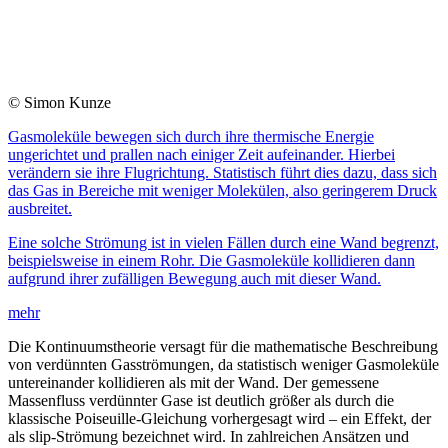
© Simon Kunze
Gasmoleküle bewegen sich durch ihre thermische Energie
ungerichtet und prallen nach einiger Zeit aufeinander. Hierbei
verändern sie ihre Flugrichtung. Statistisch führt dies dazu, dass sich
das Gas in Bereiche mit weniger Molekülen, also geringerem Druck
ausbreitet.
Eine solche Strömung ist in vielen Fällen durch eine Wand begrenzt,
beispielsweise in einem Rohr. Die Gasmoleküle kollidieren dann
aufgrund ihrer zufälligen Bewegung auch mit dieser Wand.
mehr
Die Kontinuumstheorie versagt für die mathematische Beschreibung
von verdünnten Gasströmungen, da statistisch weniger Gasmoleküle
untereinander kollidieren als mit der Wand. Der gemessene
Massenfluss verdünnter Gase ist deutlich größer als durch die
klassische Poiseuille-Gleichung vorhergesagt wird – ein Effekt, der
als slip-Strömung bezeichnet wird. In zahlreichen Ansätzen und