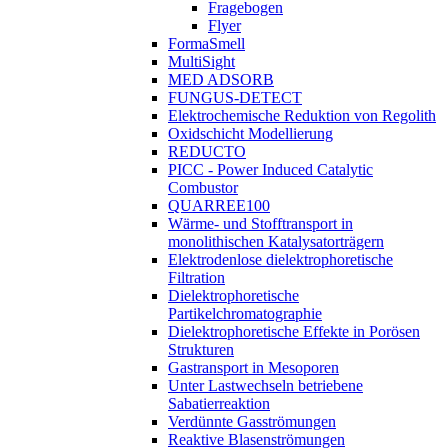
Fragebogen
Flyer
FormaSmell
MultiSight
MED ADSORB
FUNGUS-DETECT
Elektrochemische Reduktion von Regolith
Oxidschicht Modellierung
REDUCTO
PICC - Power Induced Catalytic
Combustor
QUARREE100
Wärme- und Stofftransport in
monolithischen Katalysatorträgern
Elektrodenlose dielektrophoretische
Filtration
Dielektrophoretische
Partikelchromatographie
Dielektrophoretische Effekte in Porösen
Strukturen
Gastransport in Mesoporen
Unter Lastwechseln betriebene
Sabatierreaktion
Verdünnte Gasströmungen
Reaktive Blasenströmungen