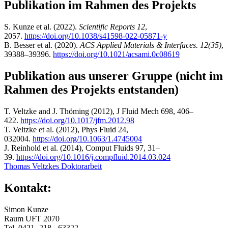
Publikation im Rahmen des Projekts
S. Kunze et al. (2022).
Scientific Reports 12
,
2057.
https://doi.org/10.1038/s41598-022-05871-y
B. Besser et al. (2020).
ACS Applied Materials & Interfaces. 12(35)
,
39388–39396.
https://doi.org/10.1021/acsami.0c08619
Publikation aus unserer Gruppe (nicht im
Rahmen des Projekts entstanden)
T. Veltzke and J. Thöming (2012), J Fluid Mech 698, 406–
422.
https://doi.org/10.1017/jfm.2012.98
T. Veltzke et al. (2012), Phys Fluid 24,
032004.
https://doi.org/10.1063/1.4745004
J. Reinhold et al. (2014), Comput Fluids 97, 31–
39.
https://doi.org/10.1016/j.compfluid.2014.03.024
Thomas Veltzkes Doktorarbeit
Kontakt:
Simon Kunze
Raum UFT 2070
Tel. 0421- 218 - 63322