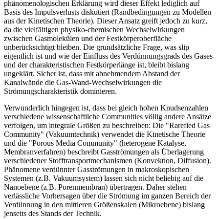
phänomenologischen Erklärung wird dieser Effekt lediglich auf
Basis des Impulsverlusts diskutiert (Randbedingungen zu Modellen
aus der Kinetischen Theorie). Dieser Ansatz greift jedoch zu kurz,
da die vielfältigen physiko-chemischen Wechselwirkungen
zwischen Gasmolekülen und der Festkörperoberfläche
unberücksichtigt bleiben. Die grundsätzliche Frage, was slip
eigentlich ist und wie der Einfluss des Verdünnungsgrads des Gases
und der charakteristischen Festkörperlänge ist, bleibt bislang
ungeklärt. Sicher ist, dass mit abnehmendem Abstand der
Kanalwände die Gas-Wand-Wechselwirkungen die
Strömungscharakteristik dominieren.
Verwunderlich hingegen ist, dass bei gleich hohen Knudsenzahlen
verschiedene wissenschaftliche Communities völlig andere Ansätze
verfolgen, um integrale Größen zu beschreiben: Die "Rarefied Gas
Community" (Vakuumtechnik) verwendet die Kinetische Theorie
und die "Porous Media Community" (heterogene Katalyse,
Membranverfahren) beschreibt Gasströmungen als Überlagerung
verschiedener Stofftransportmechanismen (Konvektion, Diffusion).
Phänomene verdünnter Gasströmungen in makroskopischen
Systemen (z.B. Vakuumsystem) lassen sich nicht beliebig auf die
Nanoebene (z.B. Porenmembran) übertragen. Daher stehen
verlässliche Vorhersagen über die Strömung im ganzen Bereich der
Verdünnung in den mittleren Größenskalen (Mikroebene) bislang
jenseits des Stands der Technik.