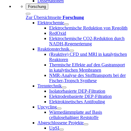
Dissertationen
Forschung
Zur Übersichtsseite
Forschung
Elektrochemie
Elektrochemische Reduktion von Regolith
RedOxid
Elektrochemische CO2-Reduktion durch
NADH-Regenerierung
Reaktionstechnik
(Reaktive) CFD und MRI in katalytischen
Reaktoren
Thermische Effekte auf den Gastransport
in katalytischen Membranen
NMR-Analyse des Stofftransports bei der
Fischer-Tropsch Synthese
Trenntechnik
Isolatorbasierte DEP-Filtration
Elektrodenbasierte DEP-Filtration
Elektrokinetisches Antifouling
Upcycling
Wärmedämmplatte auf Basis
cellulosehaltiger Reststoffe
Abgeschlossene Projekte
UpSI