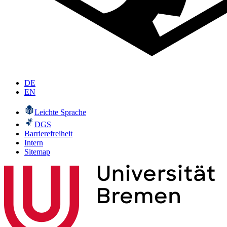
DE
EN
Leichte Sprache
DGS
Barrierefreiheit
Intern
Sitemap