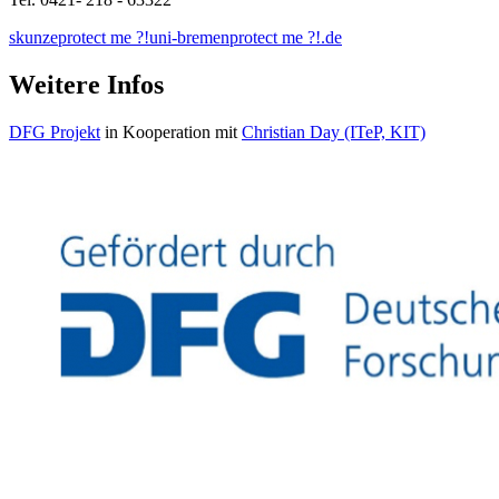
skunze
protect me ?!
uni-bremen
protect me ?!
.de
Weitere Infos
DFG Projekt
in Kooperation mit
Christian Day (ITeP, KIT)