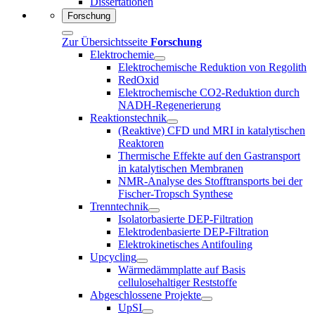
Dissertationen
Forschung
Zur Übersichtsseite
Forschung
Elektrochemie
Elektrochemische Reduktion von Regolith
RedOxid
Elektrochemische CO2-Reduktion durch
NADH-Regenerierung
Reaktionstechnik
(Reaktive) CFD und MRI in katalytischen
Reaktoren
Thermische Effekte auf den Gastransport
in katalytischen Membranen
NMR-Analyse des Stofftransports bei der
Fischer-Tropsch Synthese
Trenntechnik
Isolatorbasierte DEP-Filtration
Elektrodenbasierte DEP-Filtration
Elektrokinetisches Antifouling
Upcycling
Wärmedämmplatte auf Basis
cellulosehaltiger Reststoffe
Abgeschlossene Projekte
UpSI