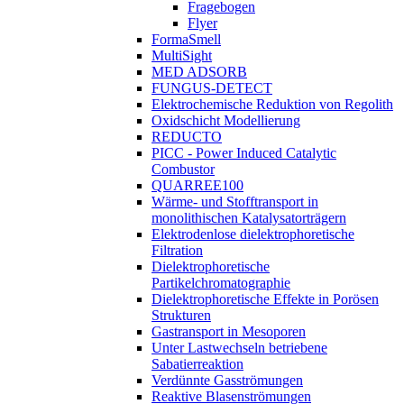
Fragebogen
Flyer
FormaSmell
MultiSight
MED ADSORB
FUNGUS-DETECT
Elektrochemische Reduktion von Regolith
Oxidschicht Modellierung
REDUCTO
PICC - Power Induced Catalytic
Combustor
QUARREE100
Wärme- und Stofftransport in
monolithischen Katalysatorträgern
Elektrodenlose dielektrophoretische
Filtration
Dielektrophoretische
Partikelchromatographie
Dielektrophoretische Effekte in Porösen
Strukturen
Gastransport in Mesoporen
Unter Lastwechseln betriebene
Sabatierreaktion
Verdünnte Gasströmungen
Reaktive Blasenströmungen