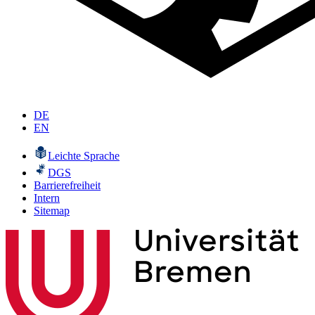
DE
EN
Leichte Sprache
DGS
Barrierefreiheit
Intern
Sitemap