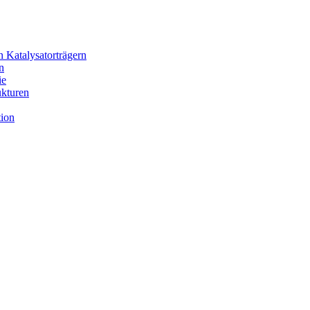
n Katalysatorträgern
n
ie
ukturen
tion