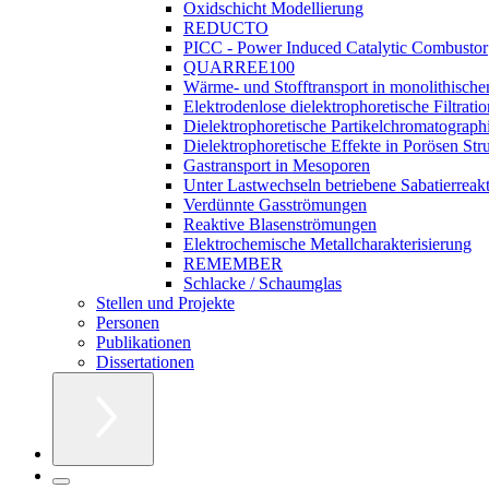
Oxidschicht Modellierung
REDUCTO
PICC - Power Induced Catalytic Combustor
QUARREE100
Wärme- und Stofftransport in monolithische
Elektrodenlose dielektrophoretische Filtratio
Dielektrophoretische Partikelchromatograph
Dielektrophoretische Effekte in Porösen Str
Gastransport in Mesoporen
Unter Lastwechseln betriebene Sabatierreak
Verdünnte Gasströmungen
Reaktive Blasenströmungen
Elektrochemische Metallcharakterisierung
REMEMBER
Schlacke / Schaumglas
Stellen und Projekte
Personen
Publikationen
Dissertationen