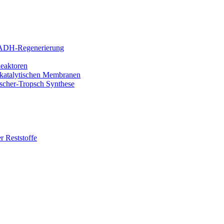
NADH-Regenerierung
Reaktoren
n katalytischen Membranen
ischer-Tropsch Synthese
r Reststoffe