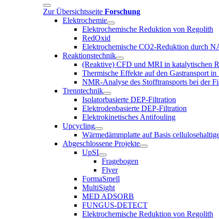
Zur Übersichtsseite
Forschung
Elektrochemie
Elektrochemische Reduktion von Regolith
RedOxid
Elektrochemische CO2-Reduktion durch 
Reaktionstechnik
(Reaktive) CFD und MRI in katalytischen 
Thermische Effekte auf den Gastransport i
NMR-Analyse des Stofftransports bei der F
Trenntechnik
Isolatorbasierte DEP-Filtration
Elektrodenbasierte DEP-Filtration
Elektrokinetisches Antifouling
Upcycling
Wärmedämmplatte auf Basis cellulosehaltige
Abgeschlossene Projekte
UpSI
Fragebogen
Flyer
FormaSmell
MultiSight
MED ADSORB
FUNGUS-DETECT
Elektrochemische Reduktion von Regolith