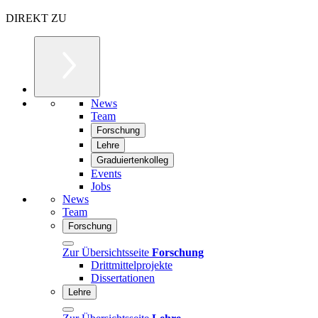
DIREKT ZU
News
Team
Forschung
Lehre
Graduiertenkolleg
Events
Jobs
News
Team
Forschung
Zur Übersichtsseite
Forschung
Drittmittelprojekte
Dissertationen
Lehre