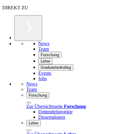
DIREKT ZU
News
Team
Forschung
Lehre
Graduiertenkolleg
Events
Jobs
News
Team
Forschung
Zur Übersichtsseite
Forschung
Drittmittelprojekte
Dissertationen
Lehre