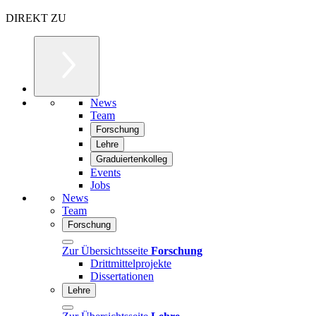
DIREKT ZU
News
Team
Forschung
Lehre
Graduiertenkolleg
Events
Jobs
News
Team
Forschung
Zur Übersichtsseite
Forschung
Drittmittelprojekte
Dissertationen
Lehre