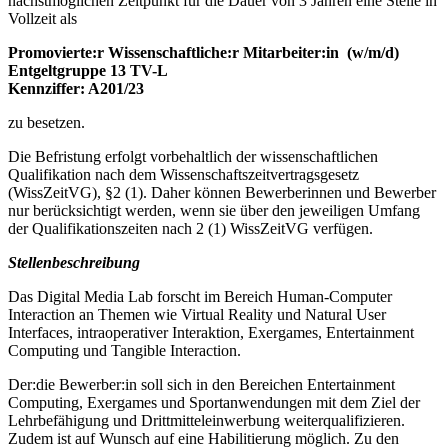
nächstmöglichen Zeitpunkt für die Dauer von 3 Jahren eine Stelle in
Vollzeit als
Promovierte:r Wissenschaftliche:r Mitarbeiter:in (w/m/d)
Entgeltgruppe 13 TV-L
Kennziffer: A201/23
zu besetzen.
Die Befristung erfolgt vorbehaltlich der wissenschaftlichen
Qualifikation nach dem Wissenschaftszeitvertragsgesetz
(WissZeitVG), §2 (1). Daher können Bewerberinnen und Bewerber
nur berücksichtigt werden, wenn sie über den jeweiligen Umfang
der Qualifikationszeiten nach 2 (1) WissZeitVG verfügen.
Stellenbeschreibung
Das Digital Media Lab forscht im Bereich Human-Computer
Interaction an Themen wie Virtual Reality und Natural User
Interfaces, intraoperativer Interaktion, Exergames, Entertainment
Computing und Tangible Interaction.
Der:die Bewerber:in soll sich in den Bereichen Entertainment
Computing, Exergames und Sportanwendungen mit dem Ziel der
Lehrbefähigung und Drittmitteleinwerbung weiterqualifizieren.
Zudem ist auf Wunsch auf eine Habilitierung möglich. Zu den