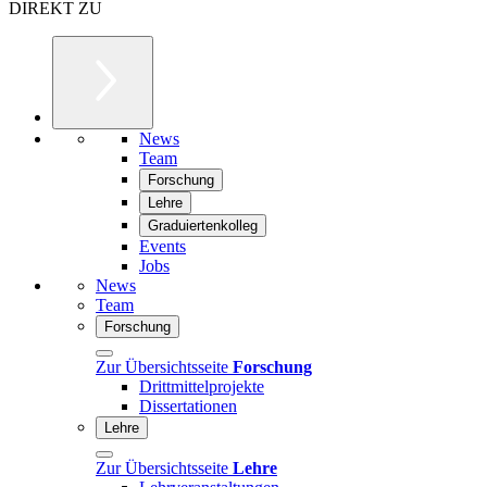
DIREKT ZU
News
Team
Forschung
Lehre
Graduiertenkolleg
Events
Jobs
News
Team
Forschung
Zur Übersichtsseite
Forschung
Drittmittelprojekte
Dissertationen
Lehre
Zur Übersichtsseite
Lehre