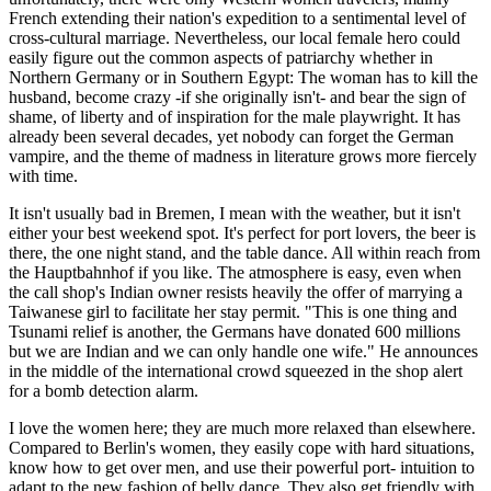
French extending their nation's expedition to a sentimental level of
cross-cultural marriage. Nevertheless, our local female hero could
easily figure out the common aspects of patriarchy whether in
Northern Germany or in Southern Egypt: The woman has to kill the
husband, become crazy -if she originally isn't- and bear the sign of
shame, of liberty and of inspiration for the male playwright. It has
already been several decades, yet nobody can forget the German
vampire, and the theme of madness in literature grows more fiercely
with time.
It isn't usually bad in Bremen, I mean with the weather, but it isn't
either your best weekend spot. It's perfect for port lovers, the beer is
there, the one night stand, and the table dance. All within reach from
the Hauptbahnhof if you like. The atmosphere is easy, even when
the call shop's Indian owner resists heavily the offer of marrying a
Taiwanese girl to facilitate her stay permit. "This is one thing and
Tsunami relief is another, the Germans have donated 600 millions
but we are Indian and we can only handle one wife." He announces
in the middle of the international crowd squeezed in the shop alert
for a bomb detection alarm.
I love the women here; they are much more relaxed than elsewhere.
Compared to Berlin's women, they easily cope with hard situations,
know how to get over men, and use their powerful port- intuition to
adapt to the new fashion of belly dance. They also get friendly with