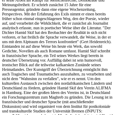
er seine Arbeit als Kampf für Menschenrechte, Demokratie und
Meinungsfreiheit. Er schrieb zunächst 15 Jahre für eine
Presseagentur, gründete dann eine eigene Wochenzeitung,
Perspectives. Mit der Erfahrung des Exils nimmt er einen bereits
früher schon einmal eingeschlagenen Weg, den der Poesie, wieder
auf, und verarbeitet die Wirklichkeit, die er zunächst als Journalist
analytisch erfasste, nun in poetischer Weise über die Literatur. "Der
Dichter Hamid Skif hat den Beobachter der Realität in sich nicht
verloren, er hat freilich die Sprache verwandelt, die Weise, in der er
uns mit dem Alptraum des Terrors konfrontiert" (Gert Heidenreich).
Entstanden ist auf diese Weise bis heute ein Werk, das sowohl
Gedichte, Novellen als auch Romane umfasst. Hamid Skif schreibt
in französischer Sprache, ein Teil seines Werkes liegt bereits in
deutscher Übersetzung vor. Auffällig dabei ist sein humorvoll,
ironischer Blick auf die teilweise kafkaesken Zustände seines
Heimatlandes. Der Kunstgriff der Überzeichnung ermöglicht ihm
auch Tragisches und Traumatisches auszuhalten, zu verarbeiten und
nicht dem "Wahnsinn zu verfallen", wie er es nennt. Um den
kulturellen Austausch zwischen den nordafrikanischen Ländern und
Deutschland zu fördern, gründete Hamid Skif den Verein ALIFMA
in Hamburg. Eine der großen Ideen des Vereins ist, in Deutschland
ein Forschungszentrum zum Maghreb zu gründen. Die Lesung ist in
französischer und deutscher Sprache (mit anschließender
Diskussion) und wird organisiert von dem Institut für postkoloniale
und transkulturelle Studien der Universität Bremen (INPUTS: