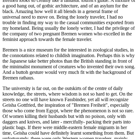
Bremen looks so creamy like a fantastic tourist's guide. A mixture of
a good hang out, of gothic architecture, and of an asylum for the
black. Amazing how well it all blends in a general frame of
universal need to move on. Being the lonely traveler, I had no
trouble in finding my way to the casual communities exported from
my homeland. Being usually the lonely writer, I had the privilege of
the company of two pregnant Bremen women who excelled in the
feminist approach towards the female traveler.
Bremen is a nice museum for the interested in zoological studies, in
the connotations related to childish imagination. Perhaps this is why
the Japanese take better photos than the British standing in front of
the minimalist monument of creatures who invented their own song.
And a buttoh gesture would very much fit with the background of
Bremen rathaus.
The university is far out, on the outskirts of the centre of daily
knowledge, the streets, where wisdom is not so hard to get. On the
streets no one will have known Fassbinder, yet all will recognize
Geisha Gottfried, the inspiration of "Bremen Freiheit", especially
those who come from Egypt, where the phenomenon is not so rare.
Of women killing their husbands but with no poison, only with
daggers and knives, and later - mercifully- packing their parts into
plastic bags. If there were middle-eastern female migrants in her
time, Geisha could have definitely learnt something from them. But
unfortunately, there were only Western women travelers, mainly