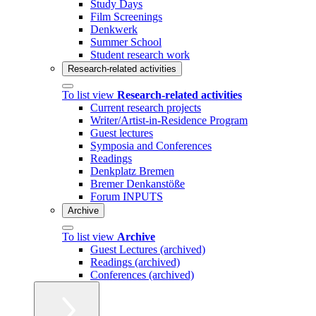
Study Days
Film Screenings
Denkwerk
Summer School
Student research work
Research-related activities
To list view
Research-related activities
Current research projects
Writer/Artist-in-Residence Program
Guest lectures
Symposia and Conferences
Readings
Denkplatz Bremen
Bremer Denkanstöße
Forum INPUTS
Archive
To list view
Archive
Guest Lectures (archived)
Readings (archived)
Conferences (archived)