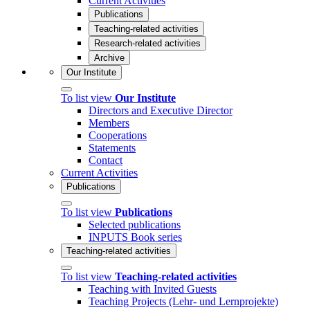
Current Activities
Publications
Teaching-related activities
Research-related activities
Archive
Our Institute
To list view
Our Institute
Directors and Executive Director
Members
Cooperations
Statements
Contact
Current Activities
Publications
To list view
Publications
Selected publications
INPUTS Book series
Teaching-related activities
To list view
Teaching-related activities
Teaching with Invited Guests
Teaching Projects (Lehr- und Lernprojekte)