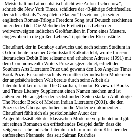
"Meisterhaft und atmosphärisch dicht wie Anton Tschechow",
schrieb die New York Times, schildere der 43-jährige Schriftsteller,
der sich selbst als "verspäteten Flaneur" bezeichnet, in seiner
englischen Roman-Trilogie Freedom Song (auf Deutsch erschienen
unter dem Titel: Die Melodie der Freiheit) das Leben der
weitverzweigten indischen Großfamilien in Form eines Musters,
eingewoben in die großen Lebens-Teppiche der Riesenstädte.
Chaudhuri, der in Bombay aufwuchs und nach seinem Studium in
Oxford heute in seiner Geburtsstadt Kalkutta lebt, wurde für sein
literarisches Debüt Eine seltsame und erhabene Adresse (1991) mit
dem Commonwealth Writers Prize ausgezeichnet, erhielt den
Southern Arts Literature Prize und gewann den Los Angeles Times
Book Prize. Er konnte sich als Vermittler der indischen Moderne in
der angelsächsischen Welt bereits durch seine Arbeit als
Literaturkritiker u.a. für The Guardian, London Review of Books
und Times Literary Supplement einen Namen machen und ist
außerdem Herausgeber der sechshundert Seiten starken Anthologie
The Picador Book of Modern Indian Literature (2001), die den
Prozess des Übergangs Indiens in die Moderne dokumentiert.
Chaudhuri fühlt sich als postkolonialer Autor der
Augenblicksästhetik der klassischen Moderne verpflichtet und gibt
mit seinen Romanen ein erfrischendes Beispiel dafür, dass die
zeitgenössische indische Literatur nicht nur mit dem Klischee der
entfesselten Phantasie, das seit Salman Rushdies