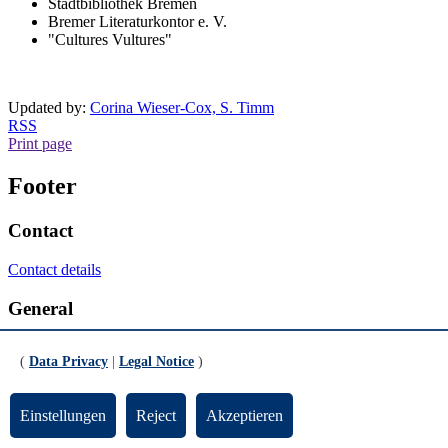
Stadtbibliothek Bremen
Bremer Literaturkontor e. V.
"Cultures Vultures"
Updated by:
Corina Wieser-Cox, S. Timm
RSS
Print page
Footer
Contact
Contact details
General
Legal Notice
(
Data Privacy
|
Legal Notice
)
Data Privacy
Emergency
Einstellungen
Reject
Akzeptieren
Social Media