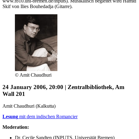
www.fb10.uni-bremen.de/inputs). Musikalisch begleitet wird Hamid
Skif von Ilies Bouhedadja (Gitarre).
© Amit Chaudhuri
24 January 2006, 20:00 | Zentralbibliothek, Am
Wall 201
Amit Chaudhuri (Kalkutta)
Lesung
mit dem indischen Romancier
Moderation:
Dr. Cecile Sandten (INPUTS, Universität Bremen)