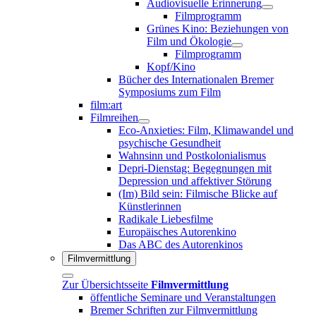
Audiovisuelle Erinnerung
Filmprogramm
Grünes Kino: Beziehungen von
Film und Ökologie
Filmprogramm
Kopf/Kino
Bücher des Internationalen Bremer
Symposiums zum Film
film:art
Filmreihen
Eco-Anxieties: Film, Klimawandel und
psychische Gesundheit
Wahnsinn und Postkolonialismus
Depri-Dienstag: Begegnungen mit
Depression und affektiver Störung
(Im) Bild sein: Filmische Blicke auf
Künstlerinnen
Radikale Liebesfilme
Europäisches Autorenkino
Das ABC des Autorenkinos
Filmvermittlung
Zur Übersichtsseite
Filmvermittlung
öffentliche Seminare und Veranstaltungen
Bremer Schriften zur Filmvermittlung