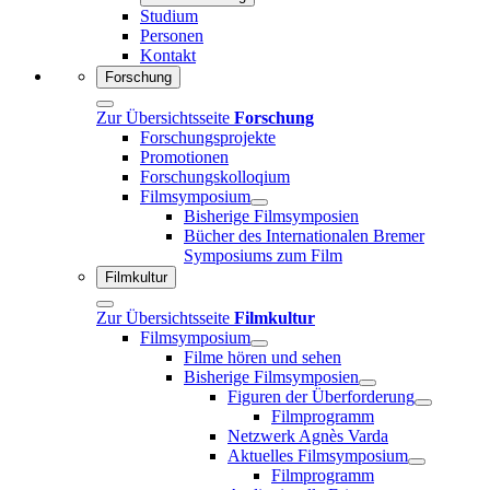
Studium
Personen
Kontakt
Forschung
Zur Übersichtsseite
Forschung
Forschungsprojekte
Promotionen
Forschungskolloqium
Filmsymposium
Bisherige Filmsymposien
Bücher des Internationalen Bremer
Symposiums zum Film
Filmkultur
Zur Übersichtsseite
Filmkultur
Filmsymposium
Filme hören und sehen
Bisherige Filmsymposien
Figuren der Überforderung
Filmprogramm
Netzwerk Agnès Varda
Aktuelles Filmsymposium
Filmprogramm