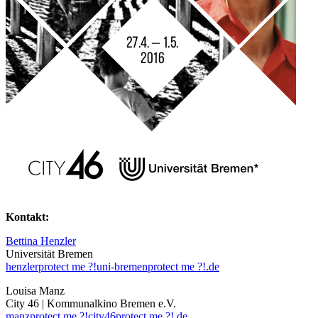
Kontakt:
Bettina Henzler
Universität Bremen
henzler
protect me ?!
uni-bremen
protect me ?!
.de
Louisa Manz
City 46 | Kommunalkino Bremen e.V.
manz
protect me ?!
city46
protect me ?!
.de