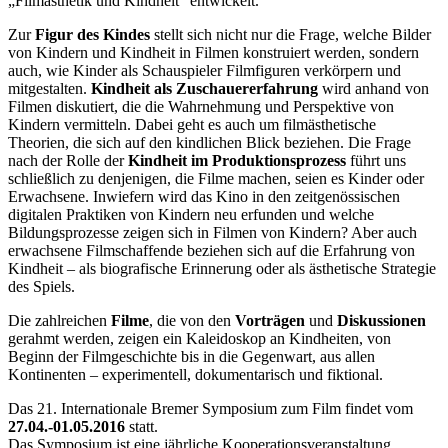
„Filmästhetik und Kindheit“ entwickelt.
Zur
Figur des Kindes
stellt sich nicht nur die Frage, welche Bilder
von Kindern und Kindheit in Filmen konstruiert werden, sondern
auch, wie Kinder als Schauspieler Filmfiguren verkörpern und
mitgestalten.
Kindheit als Zuschauererfahrung
wird anhand von
Filmen diskutiert, die die Wahrnehmung und Perspektive von
Kindern vermitteln. Dabei geht es auch um filmästhetische
Theorien, die sich auf den kindlichen Blick beziehen. Die Frage
nach der Rolle der
Kindheit im Produktionsprozess
führt uns
schließlich zu denjenigen, die Filme machen, seien es Kinder oder
Erwachsene. Inwiefern wird das Kino in den zeitgenössischen
digitalen Praktiken von Kindern neu erfunden und welche
Bildungsprozesse zeigen sich in Filmen von Kindern? Aber auch
erwachsene Filmschaffende beziehen sich auf die Erfahrung von
Kindheit – als biografische Erinnerung oder als ästhetische Strategie
des Spiels.
Die zahlreichen
Filme
, die von den
Vorträgen
und
Diskussionen
gerahmt werden, zeigen ein Kaleidoskop an Kindheiten, von
Beginn der Filmgeschichte bis in die Gegenwart, aus allen
Kontinenten – experimentell, dokumentarisch und fiktional.
Das 21. Internationale Bremer Symposium zum Film findet vom
27.04.-01.05.2016
statt.
Das Symposium ist eine jährliche Kooperationsveranstaltung