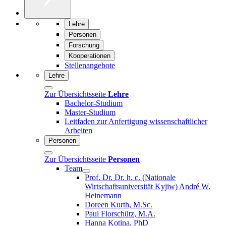
Lehre
Personen
Forschung
Kooperationen
Stellenangebote
Lehre
Zur Übersichtsseite
Lehre
Bachelor-Studium
Master-Studium
Leitfaden zur Anfertigung wissenschaftlicher
Arbeiten
Personen
Zur Übersichtsseite
Personen
Team
Prof. Dr. Dr. h. c. (Nationale
Wirtschaftsuniversität Kyjiw) André W.
Heinemann
Doreen Kurth, M.Sc.
Paul Florschütz, M.A.
Hanna Kotina, PhD