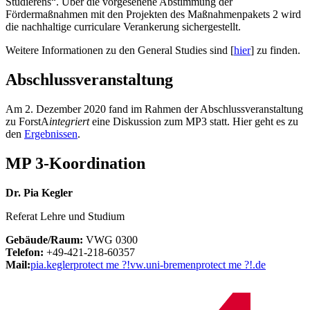
Studierens“. Über die vorgesehene Abstimmung der
Fördermaßnahmen mit den Projekten des Maßnahmenpakets 2 wird
die nachhaltige curriculare Verankerung sichergestellt.
Weitere Informationen zu den General Studies sind [
hier
] zu finden.
Abschlussveranstaltung
Am 2. Dezember 2020 fand im Rahmen der Abschlussveranstaltung
zu ForstA
integriert
eine Diskussion zum MP3 statt. Hier geht es zu
den
Ergebnissen
.
MP 3-Koordination
Dr. Pia Kegler
Referat Lehre und Studium
Gebäude/Raum:
VWG 0300
Telefon:
+49-421-218-60357
Mail:
pia.kegler
protect me ?!
vw.uni-bremen
protect me ?!
.de