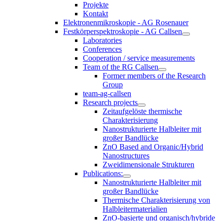
Projekte
Kontakt
Elektronenmikroskopie - AG Rosenauer
Festkörperspektroskopie - AG Callsen
Laboratories
Conferences
Cooperation / service measurements
Team of the RG Callsen
Former members of the Research
Group
team-ag-callsen
Research projects
Zeitaufgelöste thermische
Charakterisierung
Nanostrukturierte Halbleiter mit
großer Bandlücke
ZnO Based and Organic/Hybrid
Nanostructures
Zweidimensionale Strukturen
Publications:
Nanostrukturierte Halbleiter mit
großer Bandlücke
Thermische Charakterisierung von
Halbleitermaterialien
ZnO-basierte und organisch/hybride