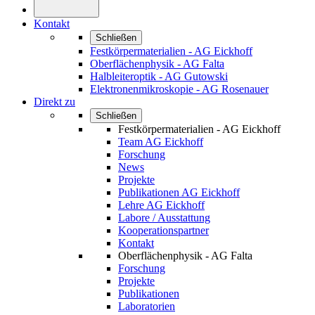
Kontakt
Schließen
Festkörpermaterialien - AG Eickhoff
Oberflächenphysik - AG Falta
Halbleiteroptik - AG Gutowski
Elektronenmikroskopie - AG Rosenauer
Direkt zu
Schließen
Festkörpermaterialien - AG Eickhoff
Team AG Eickhoff
Forschung
News
Projekte
Publikationen AG Eickhoff
Lehre AG Eickhoff
Labore / Ausstattung
Kooperationspartner
Kontakt
Oberflächenphysik - AG Falta
Forschung
Projekte
Publikationen
Laboratorien