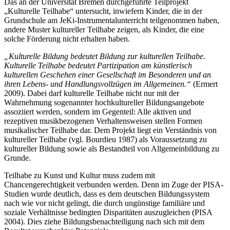
Das an der Universität Bremen durchgeführte Teilprojekt
„Kulturelle Teilhabe“ untersucht, inwiefern Kinder, die in der
Grundschule am JeKi-Instrumentalunterricht teilgenommen haben,
andere Muster kultureller Teilhabe zeigen, als Kinder, die eine
solche Förderung nicht erhalten haben.
„Kulturelle Bildung bedeutet Bildung zur kulturellen Teilhabe.
Kulturelle Teilhabe bedeutet Partizipation am künstlerisch
kulturellen Geschehen einer Gesellschaft im Besonderen und an
ihren Lebens- und Handlungsvollzügen im Allgemeinen.“
(Ermert
2009). Dabei darf kulturelle Teilhabe nicht nur mit der
Wahrnehmung sogenannter hochkultureller Bildungsangebote
assoziiert werden, sondern im Gegenteil: Alle aktiven und
rezeptiven musikbezogenen Verhaltensweisen stellen Formen
musikalischer Teilhabe dar. Dem Projekt liegt ein Verständnis von
kultureller Teilhabe (vgl. Bourdieu 1987) als Voraussetzung zu
kultureller Bildung sowie als Bestandteil von Allgemeinbildung zu
Grunde.
Teilhabe zu Kunst und Kultur muss zudem mit
Chancengerechtigkeit verbunden werden. Denn im Zuge der PISA-
Studien wurde deutlich, dass es dem deutschen Bildungssystem
nach wie vor nicht gelingt, die durch ungünstige familiäre und
soziale Verhältnisse bedingten Disparitäten auszugleichen (PISA
2004). Dies ziehe Bildungsbenachteiligung nach sich mit dem