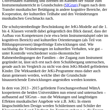
Universitäten Hamburg und Bremen im Rahmen der Studie zum
Instrumentalunterricht in Grundschulen (
SIGrun)
Fragen nach dem
Transfer musikalischer Betätigung in andere kognitive Bereiche, der
Kooperation, der kulturellen Teilhabe und den Veränderungen
musikalischen Geschmacks nach.
Die schulsystembedingte Beschränkung der JeKi-Modelle auf die 1.
bis 4. Klassen verstellt dabei gelegentlich den Blick darauf, dass der
Aufbau von Kompetenzen (wie etwa beim Instrumentalspiel oder im
kognitiven Bereich) und kulturellen Orientierungen (als Teil von
Bildungsprozessen) längerfristige Entwicklungen sind. Wie
nachhaltig die Veränderungen im kulturellen Verhalten, wie gut –
unter Kontrolle verschiedener sozio-ökonomischer
Rahmenbedingungen der Familien – der Zugang zum Instrument
gegründet ist, lässt sich erst nach dem Schulübergang untersuchen,
gerade auch im Vergleich zu nicht von dem JeKi-Modell geförderten
Kinder. Die Wirksamkeit der JeKi-Programme muss daher auch
daran gemessen werden, welche über die Grundschule
hinausreichende Entwicklungen angestoßen werden konnten.
In dem von 2013 - 2015 geförderte Forschungsverbund WilmA
kooperieren die beiden Universitäten nun erneut und untersuchen –
aufbauend auf SIGrun – nun die Wirkungen und langfristigen
Effekten musikalischer Angebote wie z.B. JeKi. In einem
längsschnittlichen Design werden Schülerinnen und Schüler der