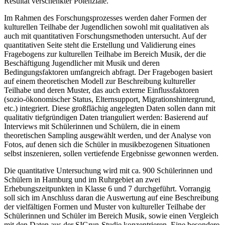
Resultat verschenkter Potenziale.
Im Rahmen des Forschungsprozesses werden daher Formen der
kulturellen Teilhabe der Jugendlichen sowohl mit qualitativen als
auch mit quantitativen Forschungsmethoden untersucht. Auf der
quantitativen Seite steht die Erstellung und Validierung eines
Fragebogens zur kulturellen Teilhabe im Bereich Musik, der die
Beschäftigung Jugendlicher mit Musik und deren
Bedingungsfaktoren umfangreich abfragt. Der Fragebogen basiert
auf einem theoretischen Modell zur Beschreibung kultureller
Teilhabe und deren Muster, das auch externe Einflussfaktoren
(sozio-ökonomischer Status, Elternsupport, Migrationshintergrund,
etc.) integriert. Diese großflächig angelegten Daten sollen dann mit
qualitativ tiefgründigen Daten trianguliert werden: Basierend auf
Interviews mit Schülerinnen und Schülern, die in einem
theoretischen Sampling ausgewählt werden, und der Analyse von
Fotos, auf denen sich die Schüler in musikbezogenen Situationen
selbst inszenieren, sollen vertiefende Ergebnisse gewonnen werden.
Die quantitative Untersuchung wird mit ca. 900 Schülerinnen und
Schülern in Hamburg und im Ruhrgebiet an zwei
Erhebungszeitpunkten in Klasse 6 und 7 durchgeführt. Vorrangig
soll sich im Anschluss daran die Auswertung auf eine Beschreibung
der vielfältigen Formen und Muster von kultureller Teilhabe der
Schülerinnen und Schüler im Bereich Musik, sowie einen Vergleich
mit den Daten aus der SIGrun-Studie konzentrieren. Eine besondere