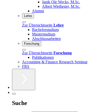
Janik Ole Wecks, M.Sc.
Albert Wietheger, M.Sc.
Alumni
Lehre
Zur Übersichtsseite
Lehre
Bachelorstudium
Masterstudium
Abschlussarbeiten
Forschung
Zur Übersichtsseite
Forschung
Publikationen
Accounting & Finance Research Seminar
FRS
Suche