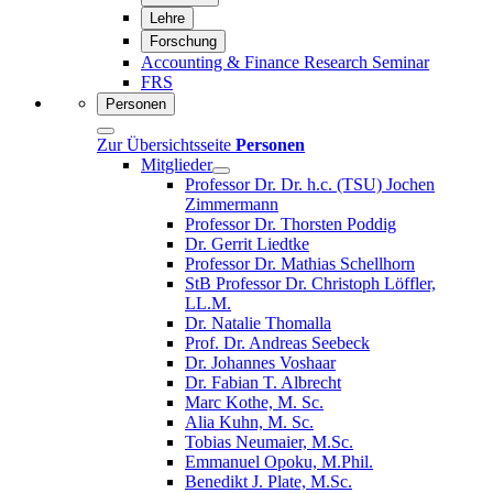
Lehre
Forschung
Accounting & Finance Research Seminar
FRS
Personen
Zur Übersichtsseite
Personen
Mitglieder
Professor Dr. Dr. h.c. (TSU) Jochen
Zimmermann
Professor Dr. Thorsten Poddig
Dr. Gerrit Liedtke
Professor Dr. Mathias Schellhorn
StB Professor Dr. Christoph Löffler,
LL.M.
Dr. Natalie Thomalla
Prof. Dr. Andreas Seebeck
Dr. Johannes Voshaar
Dr. Fabian T. Albrecht
Marc Kothe, M. Sc.
Alia Kuhn, M. Sc.
Tobias Neumaier, M.Sc.
Emmanuel Opoku, M.Phil.
Benedikt J. Plate, M.Sc.