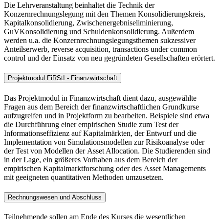
Die Lehrveranstaltung beinhaltet die Technik der
Konzernrechnungslegung mit den Themen Konsolidierungskreis,
Kapitalkonsolidierung, Zwischenergebniseliminierung,
GuVKonsolidierung und Schuldenkonsolidierung. Außerdem
werden u.a. die Konzernrechnungslegungsthemen sukzessiver
Anteilserwerb, reverse acquisition, transactions under common
control und der Einsatz von neu gegründeten Gesellschaften erörtert.
Projektmodul FiRStI - Finanzwirtschaft
Das Projektmodul in Finanzwirtschaft dient dazu, ausgewählte
Fragen aus dem Bereich der finanzwirtschaftlichen Grundkurse
aufzugreifen und in Projektform zu bearbeiten. Beispiele sind etwa
die Durchführung einer empirischen Studie zum Test der
Informationseffizienz auf Kapitalmärkten, der Entwurf und die
Implementation von Simulationsmodellen zur Risikoanalyse oder
der Test von Modellen der
Asset Allocation
. Die Studierenden sind
in der Lage, ein größeres Vorhaben aus dem Bereich der
empirischen Kapitalmarktforschung oder des
Asset Managements
mit geeigneten quantitativen Methoden umzusetzen.
Rechnungswesen und Abschluss
Teilnehmende sollen am Ende des Kurses die wesentlichen