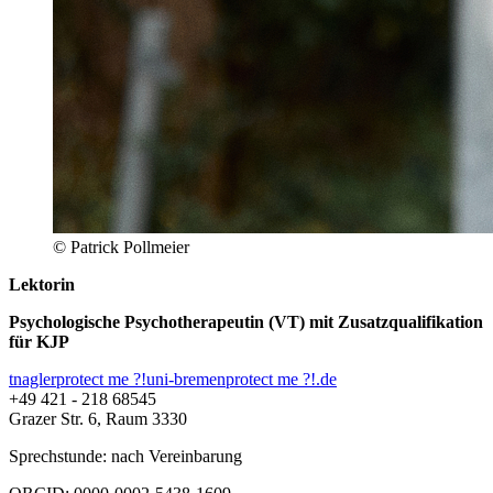
© Patrick Pollmeier
Lektorin
Psychologische Psychotherapeutin (VT) mit Zusatzqualifikation
für KJP
tnagler
protect me ?!
uni-bremen
protect me ?!
.de
+49 421 - 218 68545
Grazer Str. 6, Raum 3330
Sprechstunde: nach Vereinbarung