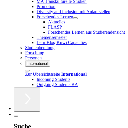
MA Transkulturelle Studien
Promotion
Diversity and Inclusion mit Anlaufstellen
Forschendes Lernen
Aktuelles
FLASP
Forschendes Lernen aus Studierendensicht
Themensemester
Lern-Blog Kuwi Capacities
Studienberatung
Forschung
Personen
International
Zur Übersichtsseite
International
Incoming Students
Outgoing Students BA
Suche