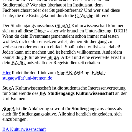
Studierenden? Wer sitzt überhaupt im Institutsrat, dem
Fachbereichsrat oder der Stugenkonferenz? Und wer sind diese
Leute, die die Erstis gekonnt durch die
O-Woche
führen?
Der Studiengangsausschuss (
StugA)
Kulturwissenschaft kümmert
sich um all diese Dinge – aber wir brauchen Unterstützung: DICH!
Wenn du dein
Eventmanagement
talent schon immer mal testen
wolltest, dich dafür einsetzen willst, deinen Studiengang zu
verbessern oder wenn du einfach Spaß haben willst – sei dabei!
Jede:r
kann mit machen und ist herzlich willkommen. Außerdem
kannst du
CP
für aktive
StugA
-Arbeit und eine erweiterte Frist für
dein
BAföG
außerhalb der Regelstudienzeit erhalten.
Hier
findet ihr den Link zum
StugA
KuWi
Blog
.
E-Mail
:
stugaqwi[at]uni-bremen.de
StugA
Kulturwissenschaft ist die studentische Interessenvertretung
für Studierende des
BA
-Studiengangs Kulturwissenschaft
an der
Uni Bremen.
StugA
ist die Abkürzung sowohl für
Stu
dien
g
angs
a
usschuss als
auch für
Stu
dien
g
angs
a
ktive. Alle sind herzlich eingeladen, sich
einzubringen.
BA Kulturwissenschaft