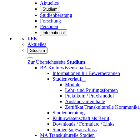
Aktuelles
Studium
Studienberatung
Forschung
Personen
International
IfEK
Aktuelles
Studium
Zur Übersichtsseite
Studium
BA Kulturwissenschaft
Informationen für Bewerber:innen
Studienverlauf
Module
Lehr- und Prüfungsformen
Praktikum / Praxismodul
Auslandsaufenthalte
Zertifikat Transkulturelle Kommunika
Studienberatung
Kulturwissenschaft als Beruf
Downloads / Formulare / Links
Studiengangsauschuss
MA Transkulturelle Studien