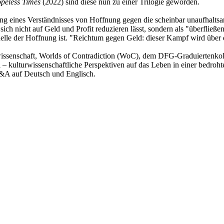
peless Times
(2022) sind diese nun zu einer Trilogie geworden.
 eines Verständnisses von Hoffnung gegen die scheinbar unaufhaltsame
h nicht auf Geld und Profit reduzieren lässt, sondern als "überfließen
elle der Hoffnung ist. "Reichtum gegen Geld: dieser Kampf wird über 
wissenschaft, Worlds of Contradiction (WoC), dem DFG-Graduiertenko
kulturwissenschaftliche Perspektiven auf das Leben in einer bedrohte
 Q&A auf Deutsch und Englisch.