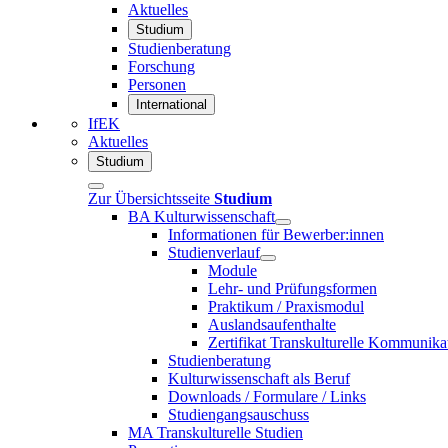
Aktuelles
Studium
Studienberatung
Forschung
Personen
International
IfEK
Aktuelles
Studium
Zur Übersichtsseite
Studium
BA Kulturwissenschaft
Informationen für Bewerber:innen
Studienverlauf
Module
Lehr- und Prüfungsformen
Praktikum / Praxismodul
Auslandsaufenthalte
Zertifikat Transkulturelle Kommunika
Studienberatung
Kulturwissenschaft als Beruf
Downloads / Formulare / Links
Studiengangsauschuss
MA Transkulturelle Studien