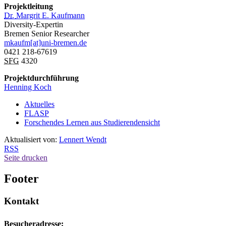
Projektleitung
Dr.
Margrit E. Kaufmann
Diversity-Expertin
Bremen
Senior Researcher
mkaufm[at]uni-bremen.de
0421 218-67619
SFG
4320
Projektdurchführung
Henning Koch
Aktuelles
FLASP
Forschendes Lernen aus Studierendensicht
Aktualisiert von:
Lennert Wendt
RSS
Seite drucken
Footer
Kontakt
Besucheradresse: