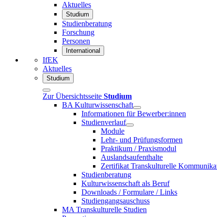
Aktuelles
Studium
Studienberatung
Forschung
Personen
International
IfEK
Aktuelles
Studium
Zur Übersichtsseite
Studium
BA Kulturwissenschaft
Informationen für Bewerber:innen
Studienverlauf
Module
Lehr- und Prüfungsformen
Praktikum / Praxismodul
Auslandsaufenthalte
Zertifikat Transkulturelle Kommunika
Studienberatung
Kulturwissenschaft als Beruf
Downloads / Formulare / Links
Studiengangsauschuss
MA Transkulturelle Studien