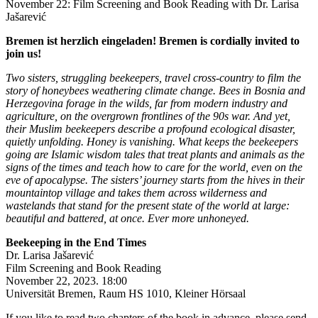
November 22: Film Screening and Book Reading with Dr. Larisa
Jašarević
Bremen ist herzlich eingeladen!
Bremen is cordially invited to
join us!
Two sisters, struggling beekeepers, travel cross-country to film the
story of honeybees weathering climate change. Bees in Bosnia and
Herzegovina forage in the wilds, far from modern industry and
agriculture, on the overgrown frontlines of the 90s war. And yet,
their Muslim beekeepers describe a profound ecological disaster,
quietly unfolding. Honey is vanishing. What keeps the beekeepers
going are Islamic wisdom tales that treat plants and animals as the
signs of the times and teach how to care for the world, even on the
eve of apocalypse. The sisters’ journey starts from the hives in their
mountaintop village and takes them across wilderness and
wastelands that stand for the present state of the world at large:
beautiful and battered, at once. Ever more unhoneyed.
Beekeeping in the End Times
Dr. Larisa Jašarević
Film Screening and Book Reading
November 22, 2023. 18:00
Universität Bremen, Raum HS 1010, Kleiner Hörsaal
If you like to read two chapters of the book in advance, please send