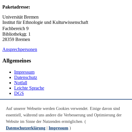
Paketadresse:
Universität Bremen
Institut für Ethnologie und Kulturwissenschaft
Fachbereich 9
Bibliothek
str.
1
28359 Bremen
Ansprechpersonen
Allgemeines
Impressum
Datenschutz
Notfall
Leichte Sprache
DGS
Social Media
Auf unserer Webseite werden Cookies verwendet. Einige davon sind
essentiell, während uns andere die Verbesserung und Optimierung der
Youtube
Instagram
Website im Sinne der Nutzenden ermöglichen. (
LinkedIn
Datenschutzerklärung
|
Impressum
)