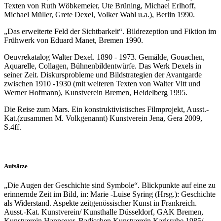
Texten von Ruth Wöbkemeier, Ute Brüning, Michael Erlhoff,
Michael Müller, Grete Dexel, Volker Wahl u.a.), Berlin 1990.
„Das erweiterte Feld der Sichtbarkeit“. Bildrezeption und Fiktion im
Frühwerk von Eduard Manet, Bremen 1990.
Oeuvrekatalog Walter Dexel. 1890 - 1973. Gemälde, Gouachen,
Aquarelle, Collagen, Bühnenbildentwürfe. Das Werk Dexels in
seiner Zeit. Diskursprobleme und Bildstrategien der Avantgarde
zwischen 1910 -1930 (mit weiteren Texten von Walter Vitt und
Werner Hofmann), Kunstverein Bremen, Heidelberg 1995.
Die Reise zum Mars. Ein konstruktivistisches Filmprojekt, Ausst.-
Kat.(zusammen M. Volkgenannt) Kunstverein Jena, Gera 2009,
S.4ff.
Aufsätze
„Die Augen der Geschichte sind Symbole“. Blickpunkte auf eine zu
erinnernde Zeit im Bild, in: Marie -Luise Syring (Hrsg.): Geschichte
als Widerstand. Aspekte zeitgenössischer Kunst in Frankreich.
Ausst.-Kat. Kunstverein/ Kunsthalle Düsseldorf, GAK Bremen,
Kunstverein Hannover, Badischen Kunstverein Karlsruhe 1985/