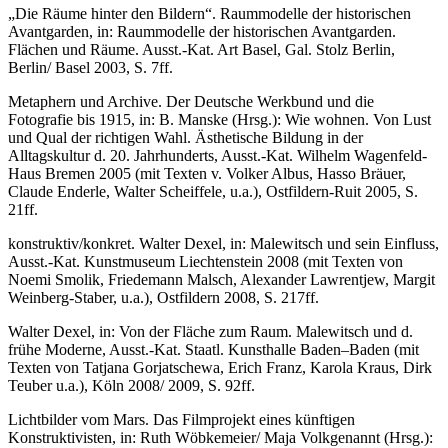
„Die Räume hinter den Bildern“. Raummodelle der historischen
Avantgarden, in: Raummodelle der historischen Avantgarden.
Flächen und Räume. Ausst.-Kat. Art Basel, Gal. Stolz Berlin,
Berlin/ Basel 2003, S. 7ff.
Metaphern und Archive. Der Deutsche Werkbund und die
Fotografie bis 1915, in: B. Manske (Hrsg.): Wie wohnen. Von Lust
und Qual der richtigen Wahl. Ästhetische Bildung in der
Alltagskultur d. 20. Jahrhunderts, Ausst.-Kat. Wilhelm Wagenfeld-
Haus Bremen 2005 (mit Texten v. Volker Albus, Hasso Bräuer,
Claude Enderle, Walter Scheiffele, u.a.), Ostfildern-Ruit 2005, S.
21ff.
konstruktiv/konkret. Walter Dexel, in: Malewitsch und sein Einfluss,
Ausst.-Kat. Kunstmuseum Liechtenstein 2008 (mit Texten von
Noemi Smolik, Friedemann Malsch, Alexander Lawrentjew, Margit
Weinberg-Staber, u.a.), Ostfildern 2008, S. 217ff.
Walter Dexel, in: Von der Fläche zum Raum. Malewitsch und d.
frühe Moderne, Ausst.-Kat. Staatl. Kunsthalle Baden–Baden (mit
Texten von Tatjana Gorjatschewa, Erich Franz, Karola Kraus, Dirk
Teuber u.a.), Köln 2008/ 2009, S. 92ff.
Lichtbilder vom Mars. Das Filmprojekt eines künftigen
Konstruktivisten, in: Ruth Wöbkemeier/ Maja Volkgenannt (Hrsg.):