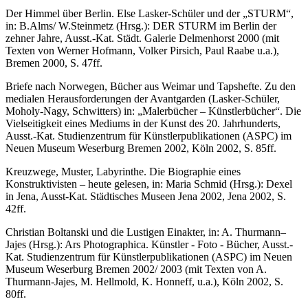
Der Himmel über Berlin. Else Lasker-Schüler und der „STURM“,
in: B.Alms/ W.Steinmetz (Hrsg.): DER STURM im Berlin der
zehner Jahre, Ausst.-Kat. Städt. Galerie Delmenhorst 2000 (mit
Texten von Werner Hofmann, Volker Pirsich, Paul Raabe u.a.),
Bremen 2000, S. 47ff.
Briefe nach Norwegen, Bücher aus Weimar und Tapshefte. Zu den
medialen Herausforderungen der Avantgarden (Lasker-Schüler,
Moholy-Nagy, Schwitters) in: „Malerbücher – Künstlerbücher“. Die
Vielseitigkeit eines Mediums in der Kunst des 20. Jahrhunderts,
Ausst.-Kat. Studienzentrum für Künstlerpublikationen (ASPC) im
Neuen Museum Weserburg Bremen 2002, Köln 2002, S. 85ff.
Kreuzwege, Muster, Labyrinthe. Die Biographie eines
Konstruktivisten – heute gelesen, in: Maria Schmid (Hrsg.): Dexel
in Jena, Ausst-Kat. Städtisches Museen Jena 2002, Jena 2002, S.
42ff.
Christian Boltanski und die Lustigen Einakter, in: A. Thurmann–
Jajes (Hrsg.): Ars Photographica. Künstler - Foto - Bücher, Ausst.-
Kat. Studienzentrum für Künstlerpublikationen (ASPC) im Neuen
Museum Weserburg Bremen 2002/ 2003 (mit Texten von A.
Thurmann-Jajes, M. Hellmold, K. Honneff, u.a.), Köln 2002, S.
80ff.