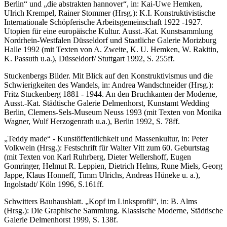
Berlin“ und „die abstrakten hannover“, in: Kai-Uwe Hemken,
Ulrich Krempel, Rainer Stommer (Hrsg.): K.I. Konstruktivistische
Internationale Schöpferische Arbeitsgemeinschaft 1922 -1927.
Utopien für eine europäische Kultur. Ausst.-Kat. Kunstsammlung
Nordrhein-Westfalen Düsseldorf und Staatliche Galerie Morizburg
Halle 1992 (mit Texten von A. Zweite, K. U. Hemken, W. Rakitin,
K. Passuth u.a.), Düsseldorf/ Stuttgart 1992, S. 255ff.
Stuckenbergs Bilder. Mit Blick auf den Konstruktivismus und die
Schwierigkeiten des Wandels, in: Andrea Wandschneider (Hrsg.):
Fritz Stuckenberg 1881 - 1944. An den Bruchkanten der Moderne,
Ausst.-Kat. Städtische Galerie Delmenhorst, Kunstamt Wedding
Berlin, Clemens-Sels-Museum Neuss 1993 (mit Texten von Monika
Wagner, Wulf Herzogenrath u.a.), Berlin 1992, S. 78ff.
„Teddy made“ - Kunstöffentlichkeit und Massenkultur, in: Peter
Volkwein (Hrsg.): Festschrift für Walter Vitt zum 60. Geburtstag
(mit Texten von Karl Ruhrberg, Dieter Wellershoff, Eugen
Gomringer, Helmut R. Leppien, Dietrich Helms, Rune Miels, Georg
Jappe, Klaus Honneff, Timm Ulrichs, Andreas Hüneke u. a.),
Ingolstadt/ Köln 1996, S.161ff.
Schwitters Bauhausblatt. „Kopf im Linksprofil“, in: B. Alms
(Hrsg.): Die Graphische Sammlung. Klassische Moderne, Städtische
Galerie Delmenhorst 1999, S. 138f.