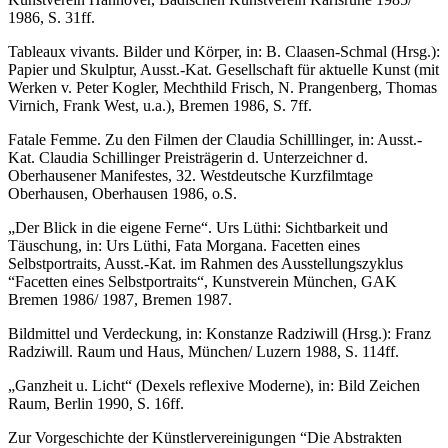
1986, S. 31ff.
Tableaux vivants. Bilder und Körper, in: B. Claasen-Schmal (Hrsg.):
Papier und Skulptur, Ausst.-Kat. Gesellschaft für aktuelle Kunst (mit
Werken v. Peter Kogler, Mechthild Frisch, N. Prangenberg, Thomas
Virnich, Frank West, u.a.), Bremen 1986, S. 7ff.
Fatale Femme. Zu den Filmen der Claudia Schilllinger, in: Ausst.-
Kat. Claudia Schillinger Preisträgerin d. Unterzeichner d.
Oberhausener Manifestes, 32. Westdeutsche Kurzfilmtage
Oberhausen, Oberhausen 1986, o.S.
„Der Blick in die eigene Ferne“. Urs Lüthi: Sichtbarkeit und
Täuschung, in: Urs Lüthi, Fata Morgana. Facetten eines
Selbstportraits, Ausst.-Kat. im Rahmen des Ausstellungszyklus
“Facetten eines Selbstportraits“, Kunstverein München, GAK
Bremen 1986/ 1987, Bremen 1987.
Bildmittel und Verdeckung, in: Konstanze Radziwill (Hrsg.): Franz
Radziwill. Raum und Haus, München/ Luzern 1988, S. 114ff.
„Ganzheit u. Licht“ (Dexels reflexive Moderne), in: Bild Zeichen
Raum, Berlin 1990, S. 16ff.
Zur Vorgeschichte der Künstlervereinigungen “Die Abstrakten