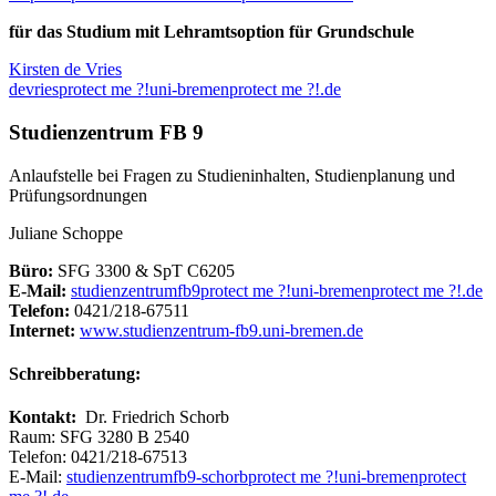
für das Studium mit Lehramtsoption für Grundschule
Kirsten de Vries
devries
protect me ?!
uni-bremen
protect me ?!
.de
Studienzentrum FB 9
Anlaufstelle bei Fragen zu Studieninhalten, Studienplanung und
Prüfungsordnungen
Juliane Schoppe
Büro:
SFG 3300 & SpT C6205
E-Mail:
studienzentrumfb9
protect me ?!
uni-bremen
protect me ?!
.de
Telefon:
0421/218-67511
Internet:
www.studienzentrum-fb9.uni-bremen.de
Schreibberatung:
Kontakt:
Dr. Friedrich Schorb
Raum: SFG 3280 B 2540
Telefon: 0421/218-67513
E-Mail:
studienzentrumfb9-schorb
protect me ?!
uni-bremen
protect