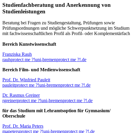
Studienfachberatung und Anerkennung von
Studienleistungen
Beratung bei Fragen zu Studiengestaltung, Prüfungen sowie
Prüfungsordnungen und mögliche Schwerpunktsetzung im Studium
mit fachwissenschaftlichen Profil als Profil- oder Komplementärfach
Bereich Kunstwissenschaft
Franziska Rauh
rauh
protect me ?!
uni-bremen
protect me ?!
.de
Bereich Film- und Medienwissenschaft
Prof. Dr. Winfried Pauleit
pauleit
protect me ?!
uni-bremen
protect me ?!
.de
Dr. Rasmus Greiner
rgreiner
protect me ?!
uni-bremen
protect me ?!
.de
für das Studium mit Lehramtsoption für Gymnasium/
Oberschule
Prof. Dr. Maria Peters
mapeters
protect me ?!
uni-bremen
protect me ?!
.de