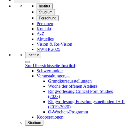
Institut
Studium
Forschung
Personen
Kontakt
A-Z
Aktuelles
Vision & Re-Vision
NWKP 2025
Institut
Zur Übersichtsseite
Institut
Schwerpunkte
Veranstaltungen
Grundkursausstellungen
Woche der offenen Ateliers
Ringvorlesung Critical Porn Studies
(2023)
Ringvorlesung Forschungsmethoden I + II
(2019-2020)
O-Wochen-Programm
Kooperationen
Studium