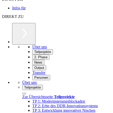
Infos für
DIREKT ZU
Über uns
Teilprojekte
2. Phase
News
Output
Transfer
Personen
Über uns
Teilprojekte
Zur Übersichtsseite
Teilprojekte
TP 1: Modernisierungsblockaden
TP 2: Erbe des DDR-Innovationssystems
TP 3: Entwicklung innovativer Nischen