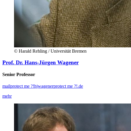
© Harald Rehling / Universität Bremen
Prof. Dr. Hans-Jürgen Wagener
Senior Professor
mail
protect me ?!
hjwagener
protect me ?!
.de
mehr