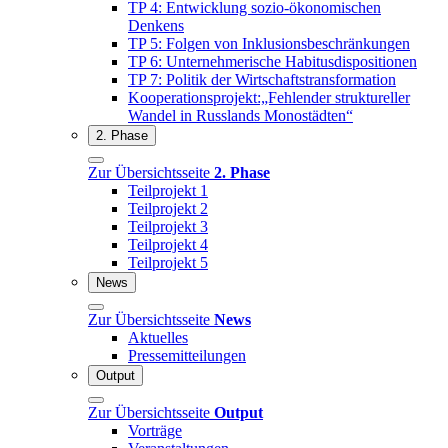
TP 4: Entwicklung sozio-ökonomischen
Denkens
TP 5: Folgen von Inklusionsbeschränkungen
TP 6: Unternehmerische Habitusdispositionen
TP 7: Politik der Wirtschaftstransformation
Kooperationsprojekt:„Fehlender struktureller
Wandel in Russlands Monostädten“
2. Phase
Zur Übersichtsseite
2. Phase
Teilprojekt 1
Teilprojekt 2
Teilprojekt 3
Teilprojekt 4
Teilprojekt 5
News
Zur Übersichtsseite
News
Aktuelles
Pressemitteilungen
Output
Zur Übersichtsseite
Output
Vorträge