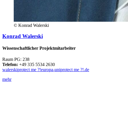
© Konrad Walerski
Konrad Walerski
Wissenschaftlicher Projektmitarbeiter
Raum PG: 238
Telefon:
+49 335 5534 2630
walerski
protect me ?!
europa-uni
protect me ?!
.de
mehr