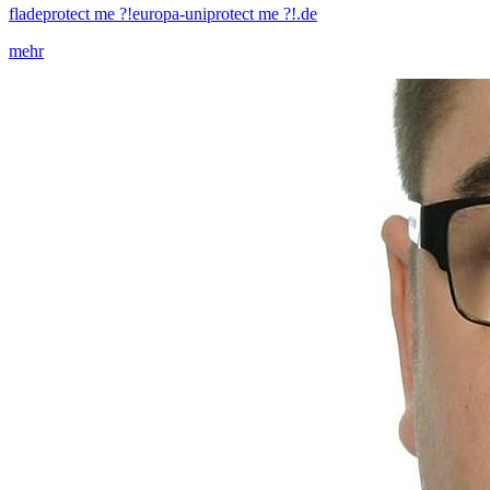
flade
protect me ?!
europa-uni
protect me ?!
.de
mehr