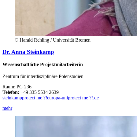
© Harald Rehling / Universität Bremen
Dr. Anna Steinkamp
Wissenschaftliche Projektmitarbeiterin
Zentrum für interdisziplinäre Polenstudien
Raum: PG 236
Telefon:
+49 335 5534 2639
steinkamp
protect me ?!
europa-uni
protect me ?!
.de
mehr