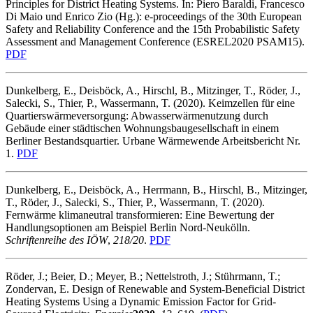
Principles for District Heating Systems. In: Piero Baraldi, Francesco
Di Maio und Enrico Zio (Hg.): e-proceedings of the 30th European
Safety and Reliability Conference and the 15th Probabilistic Safety
Assessment and Management Conference (ESREL2020 PSAM15).
PDF
Dunkelberg, E., Deisböck, A., Hirschl, B., Mitzinger, T., Röder, J.,
Salecki, S., Thier, P., Wassermann, T. (2020). Keimzellen für eine
Quartierswärmeversorgung: Abwasserwärmenutzung durch
Gebäude einer städtischen Wohnungsbaugesellschaft in einem
Berliner Bestandsquartier. Urbane Wärmewende Arbeitsbericht Nr.
1.
PDF
Dunkelberg, E., Deisböck, A., Herrmann, B., Hirschl, B., Mitzinger,
T., Röder, J., Salecki, S., Thier, P., Wassermann, T. (2020).
Fernwärme klimaneutral transformieren: Eine Bewertung der
Handlungsoptionen am Beispiel Berlin Nord-Neukölln.
Schriftenreihe des IÖW
,
218/20
.
PDF
Röder, J.; Beier, D.; Meyer, B.; Nettelstroth, J.; Stührmann, T.;
Zondervan, E. Design of Renewable and System-Beneficial District
Heating Systems Using a Dynamic Emission Factor for Grid-