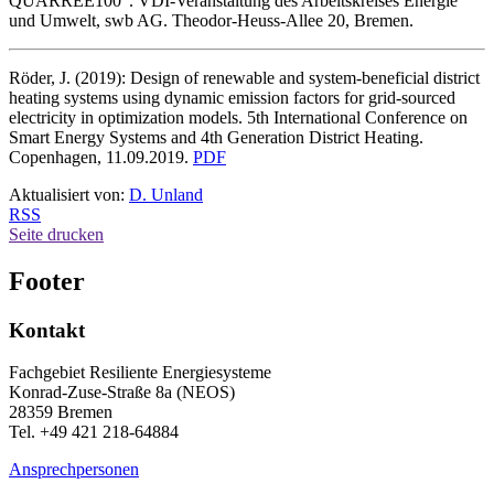
QUARREE100“. VDI-Veranstaltung des Arbeitskreises Energie
und Umwelt, swb AG. Theodor-Heuss-Allee 20, Bremen.
Röder, J. (2019): Design of renewable and system-beneficial district
heating systems using dynamic emission factors for grid-sourced
electricity in optimization models. 5th International Conference on
Smart Energy Systems and 4th Generation District Heating.
Copenhagen, 11.09.2019.
PDF
Aktualisiert von:
D. Unland
RSS
Seite drucken
Footer
Kontakt
Fachgebiet Resiliente Energiesysteme
Konrad-Zuse-Straße 8a (NEOS)
28359 Bremen
Tel. +49 421 218-64884
Ansprechpersonen