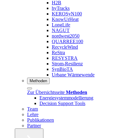
H2B
hyTracks
KEROSyN100
KnowUrHeat
LongLife
NAGUT
nordwest2050
QUARREE100
RecycleWind
ReStra
RESYSTRA
Strom-Resilienz
SynBioTA
Urbane Wärmewende
Methoden
Zur Übersichtsseite
Methoden
Energiesystemmodellierung
Decision Support Tools
Team
Lehre
Publikationen
Partner