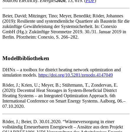
Sourced Electricity.
Energies
2020
,
13
, 619. (
PDF
)
Beier, David; Mitzinger, Tino; Meyer, Benedikt; Röder, Johannes
(2019): Resiliente und systemdienliche Quartiere als Baustein für die
zukünftige Gewährleistung der Systemsicherheit. In: Conexio
GmbH (Hg.): Zukünftige Stromnetze 2019. 30./31. Januar 2019 in
Berlin. Pforzheim: Conexio, S. 266–282.
Modellbibliotheken
DHNx – a toolbox for district heating network optimization and
simulation models.
https://doi.org/10.5281/zenodo.4147049
Röder, J.; Krien, U.; Meyer, B.; Stührmann, T., Zondervan, E.
(2020): Decentral Heat Storages in System-Beneficial District
Heating Systems – an Integrated Optimization Approach. 6th
International Conference on Smart Energy Systems. Aalborg, 06.–
07.10.2020.
Röder, J.; Beier, D. 30.01.2020. “Wärmeversorgung in einer
vollständig Erneuerbaren Energiewelt – Ansätze aus dem Projekt