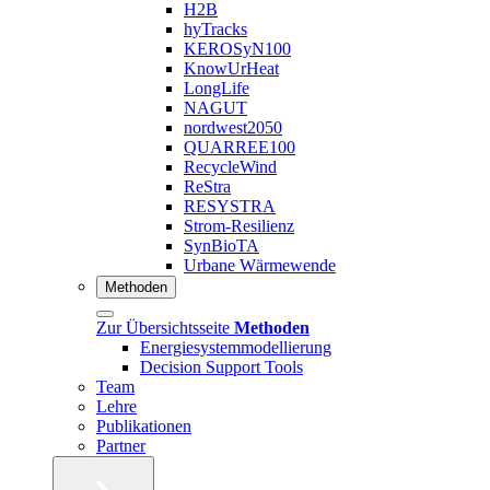
H2B
hyTracks
KEROSyN100
KnowUrHeat
LongLife
NAGUT
nordwest2050
QUARREE100
RecycleWind
ReStra
RESYSTRA
Strom-Resilienz
SynBioTA
Urbane Wärmewende
Methoden
Zur Übersichtsseite
Methoden
Energiesystemmodellierung
Decision Support Tools
Team
Lehre
Publikationen
Partner