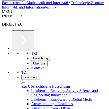
Fachbereich 3 - Mathematik und Informatik
:
Technologie-Zentrum
Informatik und Informationstechnik
MENÜ
INFOS FÜR
DIREKT ZU
TZI
Forschung
Über uns
Kontakt
TZI
Forschung
Zur Übersichtsseite
Forschung
Leitthema :: Everyday Activity Science and
Engineering Innovation
Leitthema :: Empowering Digital Media
Ausschreibung - Deadlines
Ausschreibungen - Offen