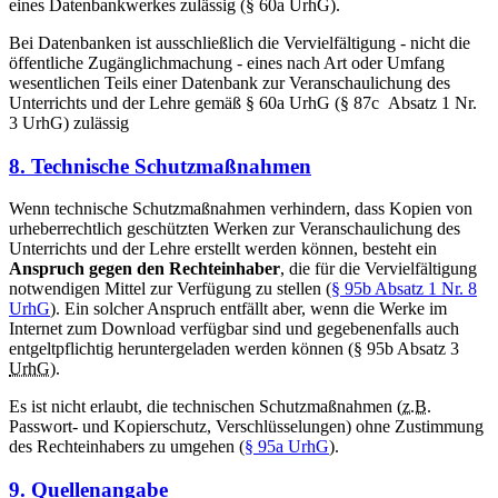
eines Datenbankwerkes zulässig (§ 60a UrhG).
Bei Datenbanken ist ausschließlich die Vervielfältigung - nicht die
öffentliche Zugänglichmachung - eines nach Art oder Umfang
wesentlichen Teils einer Datenbank zur Veranschaulichung des
Unterrichts und der Lehre gemäß § 60a UrhG (§ 87c Absatz 1 Nr.
3 UrhG) zulässig
8. Technische Schutzmaßnahmen
Wenn technische Schutzmaßnahmen verhindern, dass Kopien von
urheberrechtlich geschützten Werken zur Veranschaulichung des
Unterrichts und der Lehre erstellt werden können, besteht ein
Anspruch gegen den Rechteinhaber
, die für die Vervielfältigung
notwendigen Mittel zur Verfügung zu stellen (
§ 95b Absatz 1 Nr. 8
UrhG
). Ein solcher Anspruch entfällt aber, wenn die Werke im
Internet zum Download verfügbar sind und gegebenenfalls auch
entgeltpflichtig heruntergeladen werden können (§ 95b Absatz 3
UrhG
).
Es ist nicht erlaubt, die technischen Schutzmaßnahmen (
z.B.
Passwort- und Kopierschutz, Verschlüsselungen) ohne Zustimmung
des Rechteinhabers zu umgehen (
§ 95a UrhG
).
9. Quellenangabe