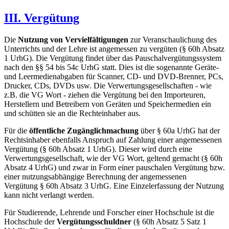
III. Vergütung
Die
Nutzung von Vervielf
ä
ltigungen
zur Veranschaulichung des
Unterrichts und der Lehre ist angemessen zu vergüten (§ 60h Absatz
1 UrhG). Die Vergütung findet über das Pauschalvergütungssystem
nach den §§ 54 bis 54c UrhG statt. Dies ist die sogenannte Geräte-
und Leermedienabgaben für Scanner, CD- und DVD-Brenner, PCs,
Drucker, CDs, DVDs usw. Die Verwertungsgesellschaften - wie
z.B. die VG Wort - ziehen die Vergütung bei den Importeuren,
Herstellern und Betreibern von Geräten und Speichermedien ein
und schütten sie an die Rechteinhaber aus.
Für die
ö
ffentliche Zug
ä
nglichmachung
über § 60a UrhG hat der
Rechtsinhaber ebenfalls Anspruch auf Zahlung einer angemessenen
Vergütung (§ 60h Absatz 1 UrhG). Dieser wird durch eine
Verwertungsgesellschaft, wie der VG Wort, geltend gemacht (§ 60h
Absatz 4 UrhG) und zwar in Form einer pauschalen Vergütung bzw.
einer nutzungsabhängige Berechnung der angemessenen
Vergütung § 60h Absatz 3 UrhG. Eine Einzelerfassung der Nutzung
kann nicht verlangt werden.
Für Studierende, Lehrende und Forscher einer Hochschule ist die
Hochschule der
Verg
ü
tungsschuldner
(§ 60h Absatz 5 Satz 1