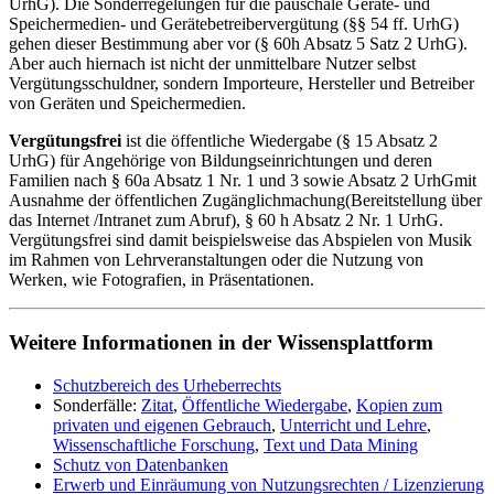
UrhG). Die Sonderregelungen für die pauschale Geräte- und
Speichermedien- und Gerätebetreibervergütung (§§ 54 ff. UrhG)
gehen dieser Bestimmung aber vor (§ 60h Absatz 5 Satz 2 UrhG).
Aber auch hiernach ist nicht der unmittelbare Nutzer selbst
Vergütungsschuldner, sondern Importeure, Hersteller und Betreiber
von Geräten und Speichermedien.
Vergü
tungsfrei
ist die öffentliche Wiedergabe (§ 15 Absatz 2
UrhG) für Angehörige von Bildungseinrichtungen und deren
Familien nach § 60a Absatz 1 Nr. 1 und 3 sowie Absatz 2 UrhGmit
Ausnahme der öffentlichen Zugänglichmachung(Bereitstellung über
das Internet /Intranet zum Abruf), § 60 h Absatz 2 Nr. 1 UrhG.
Vergütungsfrei sind damit beispielsweise das Abspielen von Musik
im Rahmen von Lehrveranstaltungen oder die Nutzung von
Werken, wie Fotografien, in Präsentationen.
Weitere Informationen in der Wissensplattform
Schutzbereich des Urheberrechts
Sonderfälle:
Zitat
,
Öffentliche Wiedergabe
,
Kopien zum
privaten und eigenen Gebrauch
,
Unterricht und Lehre
,
Wissenschaftliche Forschung
,
Text und Data Mining
Schutz von Datenbanken
Erwerb und Einräumung von Nutzungsrechten / Lizenzierung