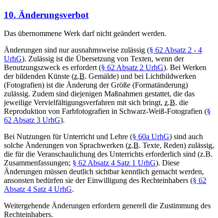
10. Änderungsverbot
Das übernommene Werk darf nicht geändert werden.
Änderungen sind nur ausnahmsweise zulässig (
§ 62 Absatz 2 - 4
UrhG
). Zulässig ist die Übersetzung von Texten, wenn der
Benutzungszweck es erfordert (
§ 62 Absatz 2 UrhG
). Bei Werken
der bildenden Künste (
z.B.
Gemälde) und bei Lichtbildwerken
(Fotografien) ist die Änderung der Größe (Formatänderung)
zulässig. Zudem sind diejenigen Maßnahmen gestattet, die das
jeweilige Vervielfältigungsverfahren mit sich bringt,
z.B.
die
Reproduktion von Farbfotografien in Schwarz-Weiß-Fotografien (
§
62 Absatz 3 UrhG
).
Bei Nutzungen für Unterricht und Lehre (
§ 60a UrhG
) sind auch
solche Änderungen von Sprachwerken (
z.B.
Texte, Reden) zulässig,
die für die Veranschaulichung des Unterrichts erforderlich sind (z.B.
Zusammenfassungen;
§ 62 Absatz 4 Satz 1 UrhG
). Diese
Änderungen müssen deutlich sichtbar kenntlich gemacht werden,
ansonsten bedürfen sie der Einwilligung des Rechteinhabers (
§ 62
Absatz 4 Satz 4 UrhG
.
Weitergehende Änderungen erfordern generell die Zustimmung des
Rechteinhabers.