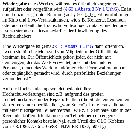
Wiedergabe
eines Werkes, während es öffentlich vorgetragen,
aufgeführt oder vorgeführt wird (
§ 60 a Absatz 3 Nr. 1 UrhG
). Es ist
damit unzulässig, unter Berufung auf § 60a
UrhG
Filmvorführungen
im Kino und Live-Veranstaltungen, wie
z.B.
Konzerte, Lesungen
oder auch öffentliche Hochschulvorlesungen, mitzuschneiden oder
live zu streamen. Hierzu bedarf es der Einwilligung des
Rechteinhabers.
Eine Wiedergabe ist gemäß
§ 15 Absatz 3 UrhG
dann öffentlich,
„wenn sie für eine Mehrzahl von Mitgliedern der Öffentlichkeit
bestimmt ist. Zur Öffentlichkeit gehört jeder, der nicht mit
demjenigen, der das Werk verwertet, oder mit den anderen
Personen, denen das Werk in unkörperlicher Form wahrnehmbar
oder zugänglich gemacht wird, durch persönliche Beziehungen
verbunden ist.“
Auf die Hochschule angewendet bedeutet dies:
Hochschulvorlesungen sind z.B. aufgrund des großen
Teilnehmerkreises in der Regel öffentlich (die Studierenden kennen
sich zumeist nur oberflächlich „vom Sehen“). Lehrveranstaltungen
mit einer niedrigeren Teilnehmerzahl, wie
z.B.
Seminare, sind in der
Regel nicht-öffentlich, da unter den Teilnehmern ein engerer
persönlicher Kontakt besteht (
vgl.
auch Urteil des
OLG
Koblenz
vom 7.8.1986, Az.6 U 66/83 - NJW-RR 1987, 699
ff.
).