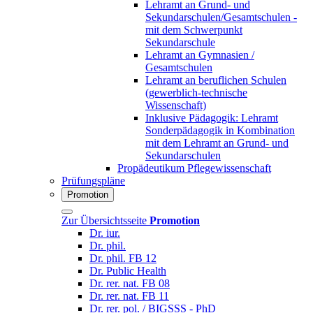
Lehramt an Grund- und
Sekundarschulen/Gesamtschulen -
mit dem Schwerpunkt
Sekundarschule
Lehramt an Gymnasien /
Gesamtschulen
Lehramt an beruflichen Schulen
(gewerblich-technische
Wissenschaft)
Inklusive Pädagogik: Lehramt
Sonderpädagogik in Kombination
mit dem Lehramt an Grund- und
Sekundarschulen
Propädeutikum Pflegewissenschaft
Prüfungspläne
Promotion
Zur Übersichtsseite
Promotion
Dr. iur.
Dr. phil.
Dr. phil. FB 12
Dr. Public Health
Dr. rer. nat. FB 08
Dr. rer. nat. FB 11
Dr. rer. pol. / BIGSSS - PhD