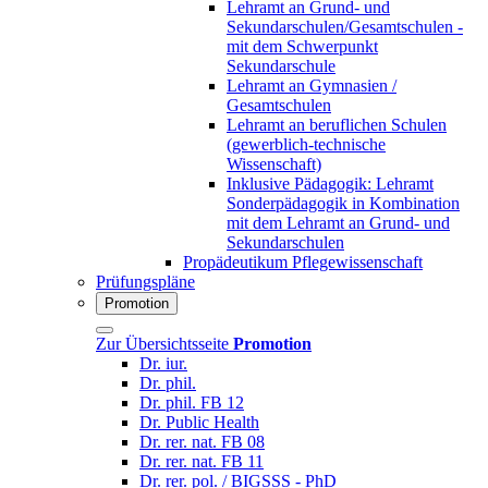
Lehramt an Grund- und
Sekundarschulen/Gesamtschulen -
mit dem Schwerpunkt
Sekundarschule
Lehramt an Gymnasien /
Gesamtschulen
Lehramt an beruflichen Schulen
(gewerblich-technische
Wissenschaft)
Inklusive Pädagogik: Lehramt
Sonderpädagogik in Kombination
mit dem Lehramt an Grund- und
Sekundarschulen
Propädeutikum Pflegewissenschaft
Prüfungspläne
Promotion
Zur Übersichtsseite
Promotion
Dr. iur.
Dr. phil.
Dr. phil. FB 12
Dr. Public Health
Dr. rer. nat. FB 08
Dr. rer. nat. FB 11
Dr. rer. pol. / BIGSSS - PhD