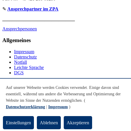
✎
Ansprechpartner im ZPA
_______________________________
Ansprechpersonen
Allgemeines
Impressum
Datenschutz
Notfall
Leichte Sprache
DGS
Social Media
Auf unserer Webseite werden Cookies verwendet. Einige davon sind
essentiell, während uns andere die Verbesserung und Optimierung der
Youtube
Instagram
Website im Sinne der Nutzenden ermöglichen. (
LinkedIn
Datenschutzerklärung
|
Impressum
)
Mastodon
© Universität Bremen 2026
Einstellungen
Ablehnen
Akzeptieren
Zum Seitenende springen
Zum Seitenanfang springen