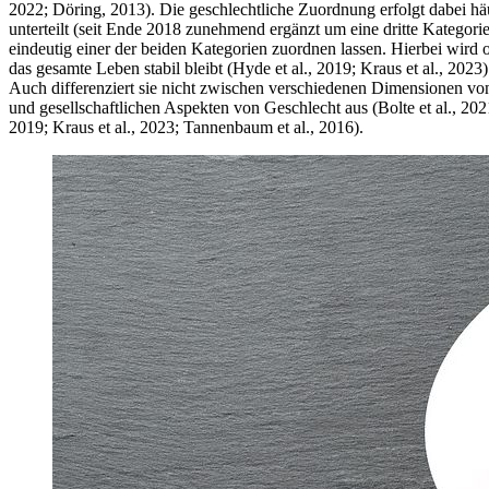
2022; Döring, 2013). Die geschlechtliche Zuordnung erfolgt dabei hä
unterteilt (seit Ende 2018 zunehmend ergänzt um eine dritte Kategori
eindeutig einer der beiden Kategorien zuordnen lassen. Hierbei wird 
das gesamte Leben stabil bleibt (Hyde et al., 2019; Kraus et al., 202
Auch differenziert sie nicht zwischen verschiedenen Dimensionen vo
und gesellschaftlichen Aspekten von Geschlecht aus (Bolte et al., 20
2019; Kraus et al., 2023; Tannenbaum et al., 2016).