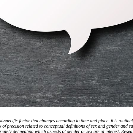
xt-specific factor that changes according to time and place, it is rout
k of precision related to conceptual definitions of sex and gender and 
riately delineating which aspects of gender or sex are of interest. Res