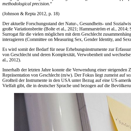
methodological precision
.“
(Johnson & Repta 2012, p. 18)
Der aktuelle Forschungsstand der Natur-, Gesundheits- und Sozialwi
große Variationsbreite (Bolte et al., 2021; Hammarström et al., 2014; 
Surrogat für die vielen möglichen mit dem Geschlecht zusammenhänge
interagieren (
Committee on Measuring Sex, Gender Identity, and Sexu
Es wird somit der Bedarf für neue Erhebungsinstrumente zur Erfassung
von Geschlecht und deren Komplexität, Verwobenheit und wechselseitige
al., 2012).
Innerhalb der letzten Jahre konnte die Verwendung einer steigenden 
Repräsentation von Geschlecht (m/w). Der Fokus liegt zumeist auf s
Großteil der Instrumente in den USA unter Bezug auf eine US-amerik
Vielfalt gibt, die in deutscher Sprache und bezogen auf die Bevölker