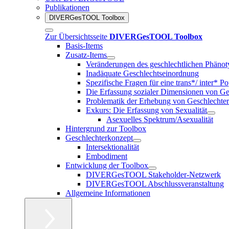
Publikationen
DIVERGesTOOL Toolbox
Zur Übersichtsseite
DIVERGesTOOL Toolbox
Basis-Items
Zusatz-Items
Veränderungen des geschlechtlichen Phänot
Inadäquate Geschlechtseinordnung
Spezifische Fragen für eine trans*/ inter* P
Die Erfassung sozialer Dimensionen von Ge
Problematik der Erhebung von Geschlechter
Exkurs: Die Erfassung von Sexualität
Asexuelles Spektrum/Asexualität
Hintergrund zur Toolbox
Geschlechterkonzept
Intersektionalität
Embodiment
Entwicklung der Toolbox
DIVERGesTOOL Stakeholder-Netzwerk
DIVERGesTOOL Abschlussveranstaltung
Allgemeine Informationen