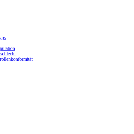
yps
opulation
schlecht
rollenkonformität