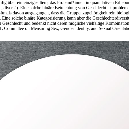
ufig über ein einziges Item, das Proband*innen in quantitativen Erheb
e „divers“). Eine solche binäre Betrachtung von Geschlecht ist problem
oftmals davon ausgegangen, dass die Gruppenzugehörigkeit rein biologis
3). Eine solche binäre Kategorisierung kann aber die Geschlechterdiver
n Geschlecht und bedenkt nicht deren mögliche vielfältige Kombinatio
21; Committee on Measuring Sex, Gender Identity, and Sexual Orientatio