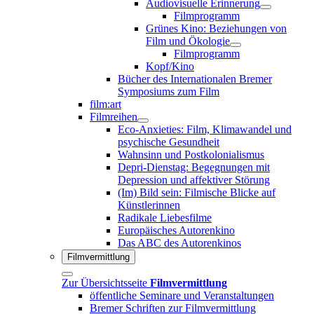
Audiovisuelle Erinnerung
Filmprogramm
Grünes Kino: Beziehungen von
Film und Ökologie
Filmprogramm
Kopf/Kino
Bücher des Internationalen Bremer
Symposiums zum Film
film:art
Filmreihen
Eco-Anxieties: Film, Klimawandel und
psychische Gesundheit
Wahnsinn und Postkolonialismus
Depri-Dienstag: Begegnungen mit
Depression und affektiver Störung
(Im) Bild sein: Filmische Blicke auf
Künstlerinnen
Radikale Liebesfilme
Europäisches Autorenkino
Das ABC des Autorenkinos
Filmvermittlung
Zur Übersichtsseite
Filmvermittlung
öffentliche Seminare und Veranstaltungen
Bremer Schriften zur Filmvermittlung