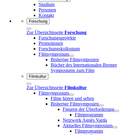
Studium
Personen
Kontakt
Forschung
Zur Übersichtsseite
Forschung
Forschungsprojekte
Promotionen
Forschungskolloqium
Filmsymposium
Bisherige Filmsymposien
Bücher des Internationalen Bremer
Symposiums zum Film
Filmkultur
Zur Übersichtsseite
Filmkultur
Filmsymposium
Filme hören und sehen
Bisherige Filmsymposien
Figuren der Überforderung
Filmprogramm
Netzwerk Agnès Varda
Aktuelles Filmsymposium
Filmprogramm