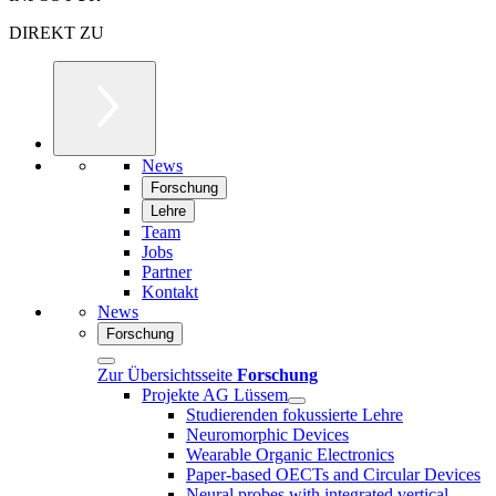
DIREKT ZU
News
Forschung
Lehre
Team
Jobs
Partner
Kontakt
News
Forschung
Zur Übersichtsseite
Forschung
Projekte AG Lüssem
Studierenden fokussierte Lehre
Neuromorphic Devices
Wearable Organic Electronics
Paper-based OECTs and Circular Devices
Neural probes with integrated vertical