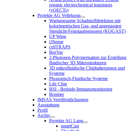
organic electrochemical transistors
(vOECTs)
Projekte AG Vellekoop
Wartungsarme Schadstoffdetektion mit
kolorimetrischen Gas- und angepassten
Streulicht-Feinstaubsensoren (KOGAST)
UP Wing
i3Sense
cellTRAPS
BeeVar
2-Photonen-Polymerisation zur Erstellung
fluidischer 3D Mikrostrukturen
3D mikrofluidische Chiphalterungen und
Systeme
Phononisch-Fluidische Systeme
Life Chip
BSI - Bedside-Immunomonitoring
Boomer
IMSAS Veröffentlichungen
Ausstattung
Profil
Archiv
Projekte AG Lang
smartCast