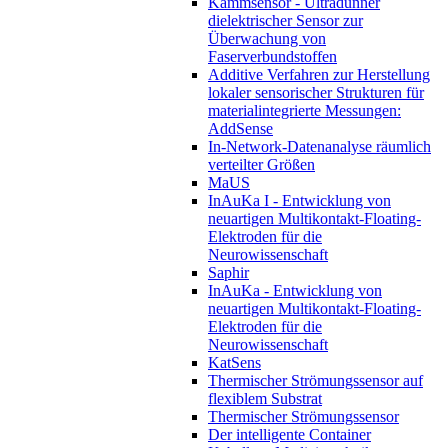
Kammsensor - Ultradünner
dielektrischer Sensor zur
Überwachung von
Faserverbundstoffen
Additive Verfahren zur Herstellung
lokaler sensorischer Strukturen für
materialintegrierte Messungen:
AddSense
In-Network-Datenanalyse räumlich
verteilter Größen
MaUS
InAuKa I - Entwicklung von
neuartigen Multikontakt-Floating-
Elektroden für die
Neurowissenschaft
Saphir
InAuKa - Entwicklung von
neuartigen Multikontakt-Floating-
Elektroden für die
Neurowissenschaft
KatSens
Thermischer Strömungssensor auf
flexiblem Substrat
Thermischer Strömungssensor
Der intelligente Container