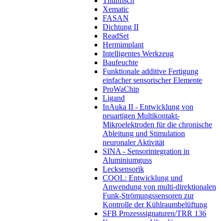
Thunfisch
Xematic
FASAN
Dichtung II
ReadSet
Hermimplant
Intelligentes Werkzeug
Baufeuchte
Funktionale additive Fertigung
einfacher sensorischer Elemente
ProWaChip
Ligand
InAuka II - Entwicklung von
neuartigen Multikontakt-
Mikroelektroden für die chronische
Ableitung und Stimulation
neuronaler Aktivität
SINA - Sensorintegration in
Aluminiumguss
Lecksensorik
COOL: Entwicklung und
Anwendung von multi-direktionalen
Funk-Strömungs­sensoren zur
Kontrolle der Kühlraumbelüftung
SFB Prozesssignaturen/TRR 136