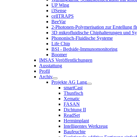
UP Wing
i3Sense
cellTRAPS
BeeVar
2-Photonen-Polymerisation zur Erstellung f
3D mikrofluidische Chiphalterungen und S
Phononisch-Fluidische Systeme
Life Chip
BSI - Bedside-Immunomonitoring
Boomer
IMSAS Veröffentlichungen
Ausstattung
Profil
Archiv
Projekte AG Lang
smartCast
Thunfisch
Xematic
FASAN
Dichtung II
ReadSet
Hermimplant
Intelligentes Werkzeug
Baufeuchte