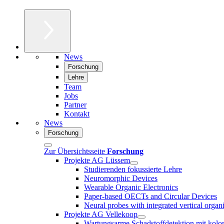
News
Forschung
Lehre
Team
Jobs
Partner
Kontakt
News
Forschung
Zur Übersichtsseite
Forschung
Projekte AG Lüssem
Studierenden fokussierte Lehre
Neuromorphic Devices
Wearable Organic Electronics
Paper-based OECTs and Circular Devices
Neural probes with integrated vertical organ
Projekte AG Vellekoop
Wartungsarme Schadstoffdetektion mit kolo