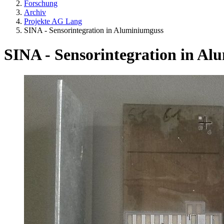
Forschung
Archiv
Projekte AG Lang
SINA - Sensorintegration in Aluminiumguss
SINA - Sensorintegration in A