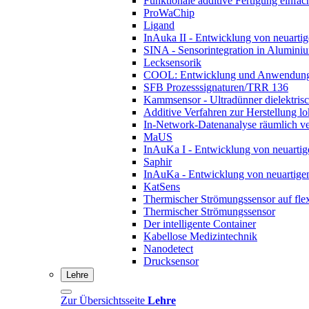
Funktionale additive Fertigung einfac
ProWaChip
Ligand
InAuka II - Entwicklung von neuartig
SINA - Sensorintegration in Alumini
Lecksensorik
COOL: Entwicklung und Anwendung vo
SFB Prozesssignaturen/TRR 136
Kammsensor - Ultradünner dielektris
Additive Verfahren zur Herstellung lo
In-Network-Datenanalyse räumlich ve
MaUS
InAuKa I - Entwicklung von neuartige
Saphir
InAuKa - Entwicklung von neuartigen
KatSens
Thermischer Strömungssensor auf flex
Thermischer Strömungssensor
Der intelligente Container
Kabellose Medizintechnik
Nanodetect
Drucksensor
Lehre
Zur Übersichtsseite
Lehre