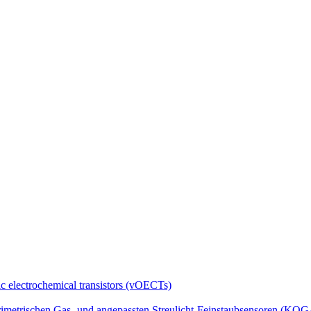
ic electrochemical transistors (vOECTs)
rimetrischen Gas- und angepassten Streulicht-Feinstaubsensoren (KO