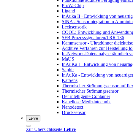
Funktionale additive Fertigung einfac
ProWaChip
Ligand
InAuka II - Entwicklung von neuartig
SINA - Sensorintegration in Alumini
Lecksensorik
COOL: Entwicklung und Anwendung vo
SFB Prozesssignaturen/TRR 136
Kammsensor - Ultradünner dielektris
Additive Verfahren zur Herstellung lo
In-Network-Datenanalyse räumlich ve
MaUS
InAuKa I - Entwicklung von neuartige
Saphir
InAuKa - Entwicklung von neuartigen
KatSens
Thermischer Strömungssensor auf flex
Thermischer Strömungssensor
Der intelligente Container
Kabellose Medizintechnik
Nanodetect
Drucksensor
Lehre
Zur Übersichtsseite
Lehre