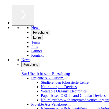
News
Forschung
Lehre
Team
Jobs
Partner
Kontakt
News
Forschung
Zur Übersichtsseite
Forschung
Projekte AG Lüssem
Studierenden fokussierte Lehre
Neuromorphic Devices
Wearable Organic Electronics
Paper-based OECTs and Circular Devices
Neural probes with integrated vertical organ
Projekte AG Vellekoop
Wartungsarme Schadstoffdetektion mit kolo