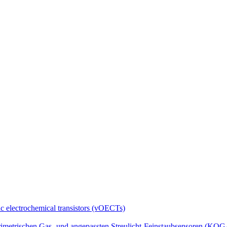
ic electrochemical transistors (vOECTs)
rimetrischen Gas- und angepassten Streulicht-Feinstaubsensoren (KO