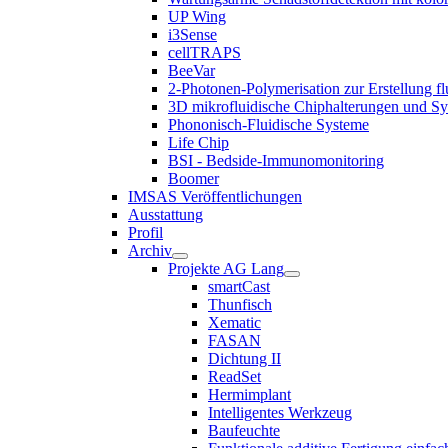
UP Wing
i3Sense
cellTRAPS
BeeVar
2-Photonen-Polymerisation zur Erstellung f
3D mikrofluidische Chiphalterungen und S
Phononisch-Fluidische Systeme
Life Chip
BSI - Bedside-Immunomonitoring
Boomer
IMSAS Veröffentlichungen
Ausstattung
Profil
Archiv
Projekte AG Lang
smartCast
Thunfisch
Xematic
FASAN
Dichtung II
ReadSet
Hermimplant
Intelligentes Werkzeug
Baufeuchte