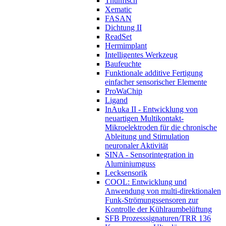
Thunfisch
Xematic
FASAN
Dichtung II
ReadSet
Hermimplant
Intelligentes Werkzeug
Baufeuchte
Funktionale additive Fertigung
einfacher sensorischer Elemente
ProWaChip
Ligand
InAuka II - Entwicklung von
neuartigen Multikontakt-
Mikroelektroden für die chronische
Ableitung und Stimulation
neuronaler Aktivität
SINA - Sensorintegration in
Aluminiumguss
Lecksensorik
COOL: Entwicklung und
Anwendung von multi-direktionalen
Funk-Strömungs­sensoren zur
Kontrolle der Kühlraumbelüftung
SFB Prozesssignaturen/TRR 136