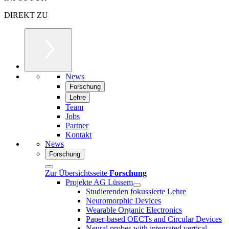
DIREKT ZU
News
Forschung
Lehre
Team
Jobs
Partner
Kontakt
News
Forschung
Zur Übersichtsseite
Forschung
Projekte AG Lüssem
Studierenden fokussierte Lehre
Neuromorphic Devices
Wearable Organic Electronics
Paper-based OECTs and Circular Devices
Neural probes with integrated vertical