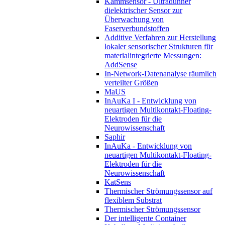
Kammsensor - Ultradünner
dielektrischer Sensor zur
Überwachung von
Faserverbundstoffen
Additive Verfahren zur Herstellung
lokaler sensorischer Strukturen für
materialintegrierte Messungen:
AddSense
In-Network-Datenanalyse räumlich
verteilter Größen
MaUS
InAuKa I - Entwicklung von
neuartigen Multikontakt-Floating-
Elektroden für die
Neurowissenschaft
Saphir
InAuKa - Entwicklung von
neuartigen Multikontakt-Floating-
Elektroden für die
Neurowissenschaft
KatSens
Thermischer Strömungssensor auf
flexiblem Substrat
Thermischer Strömungssensor
Der intelligente Container