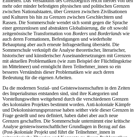
Einheiten. Das Verständnis des Grenzbegriffs reicht hierbei von den
mehr oder minder befestigten physischen und politischen Grenzen
zwischen Nationalstaaten, über Grenzen zwischen Zivilisationen
und Kulturen bis hin zu Grenzen zwischen Geschlechtern und
Rassen. Die Sommerschule wendet sich somit gegen die Sprache
einer grenzenlosen und abstrakten Globalisierung, die oft sowohl
zeitgenössische Transformation von
Borders
und
Borderlands
wie
auch deren Formationen, Befestigungen und wiederholte
Behauptung aber auch erneute Infragestellung übersieht. Die
Sommerschule verknüpft die Analyse theoretischer, literarischer,
historischer und künstlerischer Auseinandersetzungen mit Grenzen
mit aktuellen Problematiken (wie zum Beispiel der Flüchtlingskrise
im Mittelmeer) und ermöglicht ihren Teilnehmer_innen so ein
besseres Verständnis dieser Problematiken wie auch deren
Bedeutung für die eigenen Arbeiten.
Da die modernen Sozial- und Geisteswissenschaften in den Zeiten
des Imperialismus entstanden sind, sind ihre Kategorien und
Vorstellungswelten weitgehend durch die verschiedenen Grenzen
des kolonialen Projektes bestimmt worden. Anti-koloniale Kämpfe
und Dekolonisierungsprozesse haben seither viele dieser Grenzen in
Frage gestellt und neu definiert, haben dabei aber auch neue
Grenzen geschaffen. Die Sommerschule unternimmt eine kritische
Analyse geisteswissenschaftlicher Grundlagen in Bezug auf das
(Post-)koloniale Projekt und führt die Teilnehmer_innen in