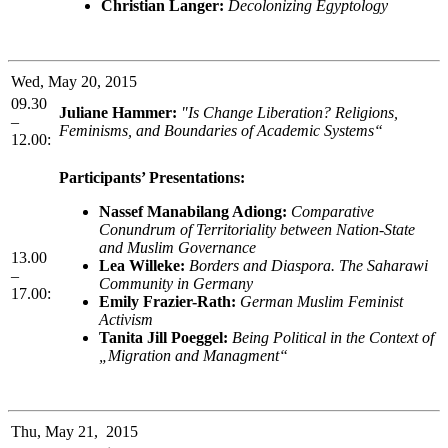
Christian Langer:
Decolonizing Egyptology
Wed, May 20, 2015
09.30
Juliane Hammer:
"Is Change Liberation? Religions,
–
Feminisms, and Boundaries of Academic Systems“
12.00:
Participants’ Presentations:
Nassef Manabilang Adiong:
Comparative
Conundrum of Territoriality between Nation-State
and Muslim Governance
13.00
Lea Willeke:
Borders and Diaspora. The Saharawi
–
Community in Germany
17.00:
Emily Frazier-Rath:
German Muslim Feminist
Activism
Tanita Jill Poeggel:
Being Political in the Context of
„Migration and Managment“
Thu, May 21, 2015