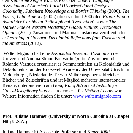
den
Katherine Singer Kovacs Preis
der
Modern Languages
Association of America
),
Local Histories/Global Designs:
Coloniality, Subaltern Knoweldge and Border Thinking
(2000),
The
Idea of Latin America
(2005) (dieses erhielt 2006 den
Frantz Fanon
Award
der
Caribbean Philosophical Association
), sowie
The
Darker Side of Western Modernity: Global Futures, Decolonial
Options
(2011). Zusammen mit Madina Tlostanova veröffentlichte
er
Learning to Unlearn. Decolonial Reflections from Eurasia and
the Americas
(2012).
Walter Mignolo hält eine
Associated Research Position
an der
Universidad Andina Simon Bolivar in Quito. Zusammen mit
Rolando Vazquez organisiert er Sommerschulen zu Kolonialität und
Dekolonialität an der Roosevelt Academy der Universität Utrecht in
Middleburgh, Niederlande. Er war Mitherausgeber zahlreicher
Bücher und Zeitschriften und ist Mitglied mehrerer internationaler
Beirate, unter anderem am
Hong Kong Advanced Institute for
Cross-Disciplinary Studies
, an dem er 2012
Visiting Fellow
war.
Weitere Information finden Sie unter:
www.waltermignolo.com
Prof. Juliane Hammer (University of North Carolina at Chapel
Hill; U.S.A.)
Juliane Hammer ist Assosciate Professor und
Kenen Rifai