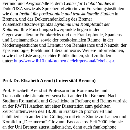
Ferrand und Avignon/alle F, dem
Center for Global Studies
in
Duke/USA sowie als Sprecherin/Leiterin von Forschungsinstituten
wie dem
Institut für postkoloniale und transkulturelle Studien
in
Bremen, und das Doktorandenkolleg des Bremer
Wissenschaftsschwerpunkts
Dynamik und Komplexität der
Kulturen
. Ihre Forschungsschwerpunkte liegen in der
Gegenwartsliteratur Frankreichs und der Frankophonie, Spaniens
und Lateinamerikas, sowie der postkolonialen Räume, in der
Modernegeschichte und Literatur von Renaissance und Neuzeit, der
Epistemologie, Poetik und Literaturtheorie. Weitere Informationen,
sowie eine Liste ausgesuchter Publikationen, sind zu finden
unter:
http://www.fb10.uni-bremen.de/lehrpersonal/febel.aspx
Prof. Dr. Elisabeth Arend (Universität Bremen)
Prof. Elizabeth Arend ist Professorin für Romanische und
Transnationale Literaturwissenschaft an der Uni Bremen. Nach
Studium Romanistik und Geschichte in Freiburg und Reims wird sie
an der RWTH Aachen mit einer Dissertation zum gelehrten
Zeitschriftenwesen des 18. Jh. in Frankreich promoviert und
habilitiert sich an der Uni Göttingen mit einer Studie zu Lachen und
Komik im „Decameron“ Giovanni Boccaccios. Seit 2000 lehrt sie
an der Uni Bremen zuerst italienische, dann auch frankophone