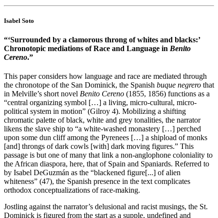
Isabel Soto
“‘Surrounded by a clamorous throng of whites and blacks:’
Chronotopic mediations of Race and Language in
Benito
Cereno
.”
This paper considers how language and race are mediated through
the chronotope of the San Dominick, the Spanish
buque negrero
that
in Melville’s short novel
Benito Cereno
(1855, 1856) functions as a
“central organizing symbol […] a living, micro-cultural, micro-
political system in motion” (Gilroy 4). Mobilizing a shifting
chromatic palette of black, white and grey tonalities, the narrator
likens the slave ship to “a white-washed monastery […] perched
upon some dun cliff among the Pyrenees […] a shipload of monks
[and] throngs of dark cowls [with] dark moving figures.” This
passage is but one of many that link a non-anglophone coloniality to
the African diaspora, here, that of Spain and Spaniards. Referred to
by Isabel DeGuzmán as the “blackened figure[...] of alien
whiteness” (47), the Spanish presence in the text complicates
orthodox conceptualizations of race-making.
Jostling against the narrator’s delusional and racist musings, the St.
Dominick is figured from the start as a supple, undefined and