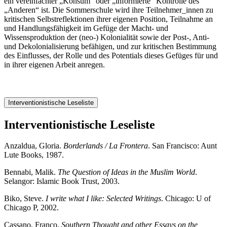
ein vereinfachter „Konsum“ oder „informierte“ Kontrolle des
„Anderen“ ist. Die Sommerschule wird ihre Teilnehmer_innen zu
kritischen Selbstreflektionen ihrer eigenen Position, Teilnahme an
und Handlungsfähigkeit im Gefüge der Macht- und
Wissensproduktion der (neo-) Kolonialität sowie der Post-, Anti-
und Dekolonialisierung befähigen, und zur kritischen Bestimmung
des Einflusses, der Rolle und des Potentials dieses Gefüges für und
in ihrer eigenen Arbeit anregen.
Interventionistische Leseliste
Interventionistische Leseliste
Anzaldua, Gloria.
Borderlands / La Frontera
. San Francisco: Aunt
Lute Books, 1987.
Bennabi, Malik.
The Question of Ideas in the Muslim World
.
Selangor: Islamic Book Trust, 2003.
Biko, Steve.
I write what I like: Selected Writings
. Chicago: U of
Chicago P, 2002.
Cassano, Franco.
Southern Thought and other Essays on the