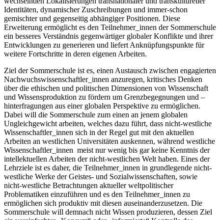
wechselnden Lokalisierungen transnationaler und transkultureller
Identitäten, dynamischer Zuschreibungen und immer-schon
gemischter und gegenseitig abhängiger Positionen. Diese
Erweiterung ermöglicht es den Teilnehmer_innen der Sommerschule
ein besseres Verständnis gegenwärtiger globaler Konflikte und ihrer
Entwicklungen zu generieren und liefert Anknüpfungspunkte für
weitere Fortschritte in deren eigenen Arbeiten.
Ziel der Sommerschule ist es, einen Austausch zwischen engagierten
Nachwuchswissenschaftler_innen anzuregen, kritisches Denken
über die ethischen und politischen Dimensionen von Wissenschaft
und Wissensproduktion zu fördern um Grenzbegegnungen und –
hinterfragungen aus einer globalen Perspektive zu ermöglichen.
Dabei will die Sommerschule zum einen an jenem globalen
Ungleichgewicht arbeiten, welches dazu führt, dass nicht-westliche
Wissenschaftler_innen sich in der Regel gut mit den aktuellen
Arbeiten an westlichen Universitäten auskennen, während westliche
Wissenschaftler_innen meist nur wenig bis gar keine Kenntnis der
intellektuellen Arbeiten der nicht-westlichen Welt haben. Eines der
Lehrziele ist es daher, die Teilnehmer_innen in grundlegende nicht-
westliche Werke der Geistes- und Sozialwissenschaften, sowie
nicht-westliche Betrachtungen aktueller weltpolitischer
Problematiken einzuführen und es den Teilnehmer_innen zu
ermöglichen sich produktiv mit diesen auseinanderzusetzen. Die
Sommerschule will demnach nicht Wissen produzieren, dessen Ziel