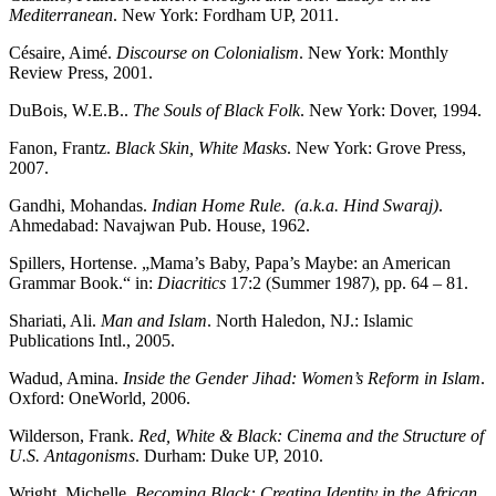
Mediterranean
. New York: Fordham UP, 2011.
Césaire, Aimé.
Discourse on Colonialism
. New York: Monthly
Review Press, 2001.
DuBois, W.E.B..
The Souls of Black Folk
. New York: Dover, 1994.
Fanon, Frantz.
Black Skin, White Masks
. New York: Grove Press,
2007.
Gandhi, Mohandas.
Indian Home Rule. (a.k.a. Hind Swaraj)
.
Ahmedabad: Navajwan Pub. House, 1962.
Spillers, Hortense. „Mama’s Baby, Papa’s Maybe: an American
Grammar Book.“ in:
Diacritics
17:2 (Summer 1987), pp. 64 – 81.
Shariati, Ali.
Man and Islam
. North Haledon, NJ.: Islamic
Publications Intl., 2005.
Wadud, Amina.
Inside the Gender Jihad: Women’s Reform in Islam
.
Oxford: OneWorld, 2006.
Wilderson, Frank.
Red, White & Black: Cinema and the Structure of
U.S. Antagonisms
. Durham: Duke UP, 2010.
Wright, Michelle.
Becoming Black: Creating Identity in the African