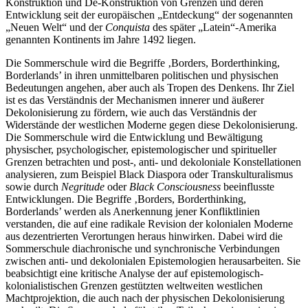
Konstruktion und De-Konstruktion von Grenzen und deren
Entwicklung seit der europäischen „Entdeckung“ der sogenannten
„Neuen Welt“ und der
Conquista
des später „Latein“-Amerika
genannten Kontinents im Jahre 1492 liegen.
Die Sommerschule wird die Begriffe ‚Borders, Borderthinking,
Borderlands’ in ihren unmittelbaren politischen und physischen
Bedeutungen angehen, aber auch als Tropen des Denkens. Ihr Ziel
ist es das Verständnis der Mechanismen innerer und äußerer
Dekolonisierung zu fördern, wie auch das Verständnis der
Widerstände der westlichen Moderne gegen diese Dekolonisierung.
Die Sommerschule wird die Entwicklung und Bewältigung
physischer, psychologischer, epistemologischer und spiritueller
Grenzen betrachten und post-, anti- und dekoloniale Konstellationen
analysieren, zum Beispiel Black Diaspora oder Transkulturalismus
sowie durch
Negritude
oder
Black
Consciousness
beeinflusste
Entwicklungen. Die Begriffe ‚Borders, Borderthinking,
Borderlands’ werden als Anerkennung jener Konfliktlinien
verstanden, die auf eine radikale Revision der kolonialen Moderne
aus dezentrierten Verortungen heraus hinwirken. Dabei wird die
Sommerschule diachronische und synchronische Verbindungen
zwischen anti- und dekolonialen Epistemologien herausarbeiten. Sie
beabsichtigt eine kritische Analyse der auf epistemologisch-
kolonialistischen Grenzen gestützten weltweiten westlichen
Machtprojektion, die auch nach der physischen Dekolonisierung