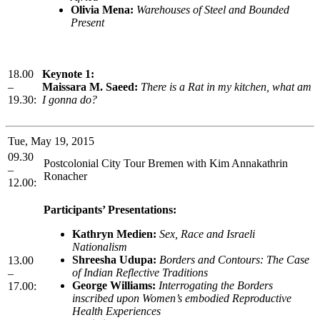
Olivia Mena:
Warehouses of Steel and Bounded
Present
18.00
Keynote 1:
–
Maissara M. Saeed:
There is a Rat in my kitchen, what am
19.30:
I gonna do?
Tue, May 19, 2015
09.30
Postcolonial City Tour Bremen with Kim Annakathrin
–
Ronacher
12.00:
Participants’ Presentations:
Kathryn Medien:
Sex, Race and Israeli
Nationalism
Shreesha Udupa:
Borders and Contours: The Case
13.00
of Indian Reflective Traditions
–
George Williams:
Interrogating the Borders
17.00:
inscribed upon Women’s embodied Reproductive
Health Experiences