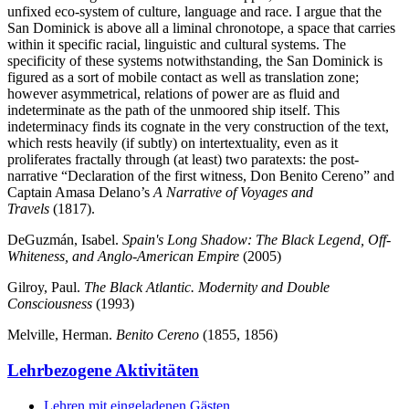
unfixed eco-system of culture, language and race. I argue that the
San Dominick is above all a liminal chronotope, a space that carries
within it specific racial, linguistic and cultural systems. The
specificity of these systems notwithstanding, the San Dominick is
figured as a sort of mobile contact as well as translation zone;
however asymmetrical, relations of power are as fluid and
indeterminate as the path of the unmoored ship itself. This
indeterminacy finds its cognate in the very construction of the text,
which rests heavily (if subtly) on intertextuality, even as it
proliferates fractally through (at least) two paratexts: the post-
narrative “Declaration of the first witness, Don Benito Cereno” and
Captain Amasa Delano’s
A Narrative of Voyages and
Travels
(1817).
DeGuzmán, Isabel.
Spain's Long Shadow: The Black Legend, Off-
Whiteness, and Anglo-American Empire
(2005)
Gilroy, Paul.
The Black Atlantic. Modernity and Double
Consciousness
(1993)
Melville, Herman.
Benito Cereno
(1855, 1856)
Lehrbezogene Aktivitäten
Lehren mit eingeladenen Gästen