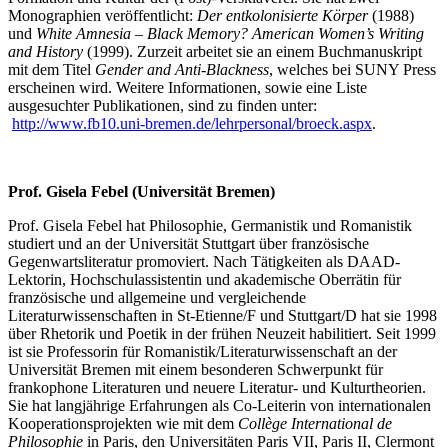
Monographien veröffentlicht:
Der entkolonisierte Körper
(1988)
und
White Amnesia – Black Memory? American Women’s Writing
and History
(1999). Zurzeit arbeitet sie an einem Buchmanuskript
mit dem Titel
Gender and Anti-Blackness
, welches bei SUNY Press
erscheinen wird. Weitere Informationen, sowie eine Liste
ausgesuchter Publikationen, sind zu finden unter:
http://www.fb10.uni-bremen.de/lehrpersonal/broeck.aspx
.
Prof. Gisela Febel (Universität Bremen)
Prof. Gisela Febel hat Philosophie, Germanistik und Romanistik
studiert und an der Universität Stuttgart über französische
Gegenwartsliteratur promoviert. Nach Tätigkeiten als DAAD-
Lektorin, Hochschulassistentin und akademische Oberrätin für
französische und allgemeine und vergleichende
Literaturwissenschaften in St-Etienne/F und Stuttgart/D hat sie 1998
über Rhetorik und Poetik in der frühen Neuzeit habilitiert. Seit 1999
ist sie Professorin für Romanistik/Literaturwissenschaft an der
Universität Bremen mit einem besonderen Schwerpunkt für
frankophone Literaturen und neuere Literatur- und Kulturtheorien.
Sie hat langjährige Erfahrungen als Co-Leiterin von internationalen
Kooperationsprojekten wie mit dem
Collège International de
Philosophie
in Paris, den Universitäten Paris VII, Paris II, Clermont