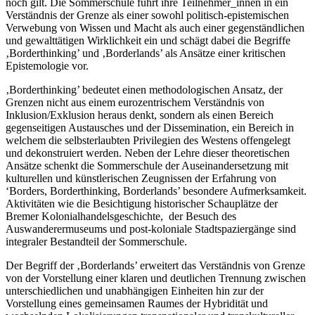
noch gilt. Die Sommerschule führt ihre Teilnehmer_innen in ein
Verständnis der Grenze als einer sowohl politisch-epistemischen
Verwebung von Wissen und Macht als auch einer gegenständlichen
und gewalttätigen Wirklichkeit ein und schägt dabei die Begriffe
‚Borderthinking’ und ‚Borderlands’ als Ansätze einer kritischen
Epistemologie vor.
‚Borderthinking’ bedeutet einen methodologischen Ansatz, der
Grenzen nicht aus einem eurozentrischem Verständnis von
Inklusion/Exklusion heraus denkt, sondern als einen Bereich
gegenseitigen Austausches und der Dissemination, ein Bereich in
welchem die selbsterlaubten Privilegien des Westens offengelegt
und dekonstruiert werden. Neben der Lehre dieser theoretischen
Ansätze schenkt die Sommerschule der Auseinandersetzung mit
kulturellen und künstlerischen Zeugnissen der Erfahrung von
‘Borders, Borderthinking, Borderlands’ besondere Aufmerksamkeit.
Aktivitäten wie die Besichtigung historischer Schauplätze der
Bremer Kolonialhandelsgeschichte, der Besuch des
Auswanderermuseums und post-koloniale Stadtspaziergänge sind
integraler Bestandteil der Sommerschule.
Der Begriff der ‚Borderlands’ erweitert das Verständnis von Grenze
von der Vorstellung einer klaren und deutlichen Trennung zwischen
unterschiedlichen und unabhängigen Einheiten hin zur der
Vorstellung eines gemeinsamen Raumes der Hybridität und