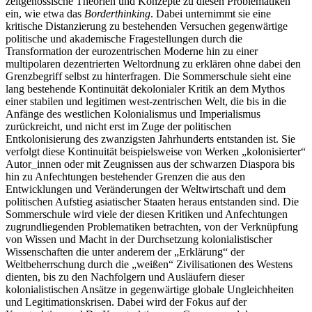
zeitgenössische Theorien und Konzepte zu diesen Problematiken
ein, wie etwa das
Borderthinking
. Dabei unternimmt sie eine
kritische Distanzierung zu bestehenden Versuchen gegenwärtige
politische und akademische Fragestellungen durch die
Transformation der eurozentrischen Moderne hin zu einer
multipolaren dezentrierten Weltordnung zu erklären ohne dabei den
Grenzbegriff selbst zu hinterfragen. Die Sommerschule sieht eine
lang bestehende Kontinuität dekolonialer Kritik an dem Mythos
einer stabilen und legitimen west-zentrischen Welt, die bis in die
Anfänge des westlichen Kolonialismus und Imperialismus
zurückreicht, und nicht erst im Zuge der politischen
Entkolonisierung des zwanzigsten Jahrhunderts entstanden ist. Sie
verfolgt diese Kontinuität beispielsweise von Werken „kolonisierter“
Autor_innen oder mit Zeugnissen aus der schwarzen Diaspora bis
hin zu Anfechtungen bestehender Grenzen die aus den
Entwicklungen und Veränderungen der Weltwirtschaft und dem
politischen Aufstieg asiatischer Staaten heraus entstanden sind. Die
Sommerschule wird viele der diesen Kritiken und Anfechtungen
zugrundliegenden Problematiken betrachten, von der Verknüpfung
von Wissen und Macht in der Durchsetzung kolonialistischer
Wissenschaften die unter anderem der „Erklärung“ der
Weltbeherrschung durch die „weißen“ Zivilisationen des Westens
dienten, bis zu den Nachfolgern und Ausläufern dieser
kolonialistischen Ansätze in gegenwärtige globale Ungleichheiten
und Legitimationskrisen. Dabei wird der Fokus auf der