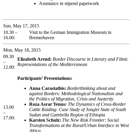
Assistance in stipend paperwork
Sun, May 17, 2015
10.30 –
Visit to the German Immigration Museum in
16.00:
Bremerhaven
Mon, May 18, 2015
09.30
Elizabeth Arend:
Border Discourse in Literary and Filmic
–
Representations of the Mediterranean
12.00:
Participants’ Presentations:
Anna Carastathis:
Borderthinking about and
against Borders: Methodological Nationalism and
the Politics of Migration, Crisis and Austerity
Roza Asrar Yenus:
The Dynamics of Cross-Border
13.00
Cattle Raiding: Case Study of Jonglei State of South
–
Sudan and Gambella Region of Ethiopia
17.00:
Karsten Schulz:
The New Risk Frontier: Social
Transformations at the Rural/Urban Interface in West
Africa