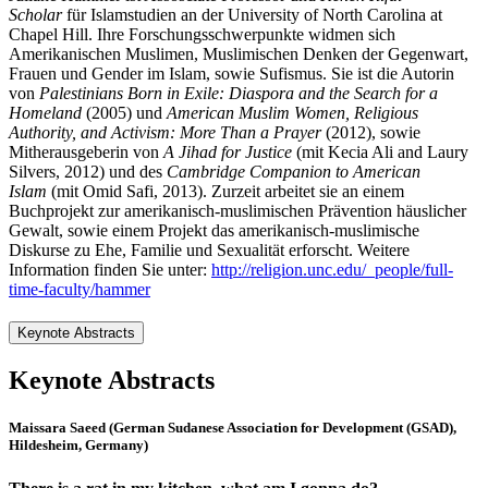
Scholar
für Islamstudien an der University of North Carolina at
Chapel Hill. Ihre Forschungsschwerpunkte widmen sich
Amerikanischen Muslimen, Muslimischen Denken der Gegenwart,
Frauen und Gender im Islam, sowie Sufismus. Sie ist die Autorin
von
Palestinians Born in Exile: Diaspora and the Search for a
Homeland
(2005) und
American Muslim Women, Religious
Authority, and Activism: More Than a Prayer
(2012), sowie
Mitherausgeberin von
A Jihad for Justice
(mit Kecia Ali and Laury
Silvers, 2012) und des
Cambridge Companion to American
Islam
(mit Omid Safi, 2013). Zurzeit arbeitet sie an einem
Buchprojekt zur amerikanisch-muslimischen Prävention häuslicher
Gewalt, sowie einem Projekt das amerikanisch-muslimische
Diskurse zu Ehe, Familie und Sexualität erforscht. Weitere
Information finden Sie unter:
http://religion.unc.edu/_people/full-
time-faculty/hammer
Keynote Abstracts
Keynote Abstracts
Maissara Saeed (German Sudanese Association for Development (GSAD),
Hildesheim, Germany)