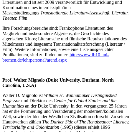
Literaturen und ist seit 2009 verantwortlich für Entwicklung und
Koordination eines interdisziplinären
Masterstudiengangs
Transnationale Literaturwissenschaft. Literatur.
Theater. Film
.
Ihre Forschungsbereiche sind: Frankophone Literaturen des
Maghreb und insbesondere Algeriens, die Geschichte des
algerischen Kinos; Literarische und filmische Repräsentationen des
Mittelmeers und insgesamt Transnationalitätsforschung (Literatur /
Film). Weitere Informationen, sowie eine Liste ausgesuchter
Publikationen, sind zu finden unter:
http://www.fb10.uni-
bremen.de/lehrpersonal/arend.aspx
Prof. Walter Mignolo (Duke University, Durham, North
Carolina, U.S.A)
Walter D. Mignolo ist
William H. Wannamaker Distinguished
Professor
und Direktor des
Center for Global Studies and the
Humanities
an der Duke University. In den vergangenen 25 Jahren
hat er die Formierung und Veränderung der modernen/kolonialen
Welt, sowie der Idee der Westlichen Zivilisation erforscht. Zu seinen
Hauptwerken zählen
The Darker Side of The Renaissance: Literacy,
Territoriality and Colonization
(1995) (dieses erhielt 1996