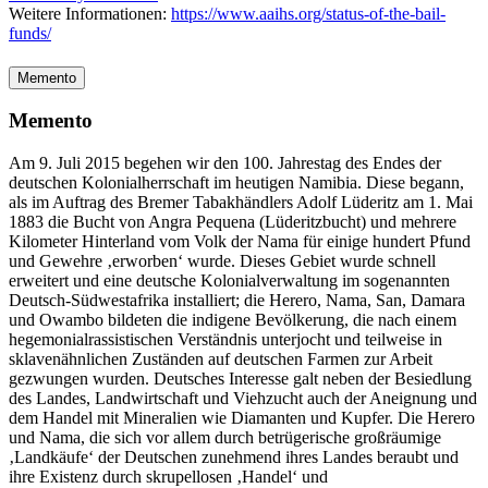
Weitere Informationen:
https://www.aaihs.org/status-of-the-bail-
funds/
Memento
Memento
Am 9. Juli 2015 begehen wir den 100. Jahrestag des Endes der
deutschen Kolonialherrschaft im heutigen Namibia. Diese begann,
als im Auftrag des Bremer Tabakhändlers Adolf Lüderitz am 1. Mai
1883 die Bucht von Angra Pequena (Lüderitzbucht) und mehrere
Kilometer Hinterland vom Volk der Nama für einige hundert Pfund
und Gewehre ‚erworben‘ wurde. Dieses Gebiet wurde schnell
erweitert und eine deutsche Kolonialverwaltung im sogenannten
Deutsch-Südwestafrika installiert; die Herero, Nama, San, Damara
und Owambo bildeten die indigene Bevölkerung, die nach einem
hegemonialrassistischen Verständnis unterjocht und teilweise in
sklavenähnlichen Zuständen auf deutschen Farmen zur Arbeit
gezwungen wurden. Deutsches Interesse galt neben der Besiedlung
des Landes, Landwirtschaft und Viehzucht auch der Aneignung und
dem Handel mit Mineralien wie Diamanten und Kupfer. Die Herero
und Nama, die sich vor allem durch betrügerische großräumige
‚Landkäufe‘ der Deutschen zunehmend ihres Landes beraubt und
ihre Existenz durch skrupellosen ‚Handel‘ und