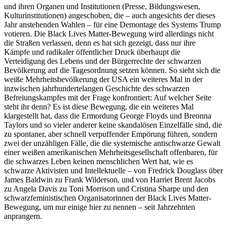
und ihren Organen und Institutionen (Presse, Bildungswesen,
Kulturinstitutionen) angeschoben, die – auch angesichts der dieses
Jahr anstehenden Wahlen – für eine Demontage des Systems Trump
votieren. Die Black Lives Matter-Bewegung wird allerdings nicht
die Straßen verlassen, denn es hat sich gezeigt, dass nur ihre
Kämpfe und radikaler öffentlicher Druck überhaupt die
Verteidigung des Lebens und der Bürgerrechte der schwarzen
Bevölkerung auf die Tagesordnung setzen können. So sieht sich die
weiße Mehrheitsbevölkerung der USA ein weiteres Mal in der
inzwischen jahrhundertelangen Geschichte des schwarzen
Befreiungskampfes mit der Frage konfrontiert: Auf welcher Seite
steht ihr denn? Es ist diese Bewegung, die ein weiteres Mal
klargestellt hat, dass die Ermordung George Floyds und Breonna
Taylors und so vieler anderer keine skandalösen Einzelfälle sind, die
zu spontaner, aber schnell verpuffender Empörung führen, sondern
zwei der unzähligen Fälle, die die systemische antischwarze Gewalt
einer weißen amerikanischen Mehrheitsgesellschaft offenbaren, für
die schwarzes Leben keinen menschlichen Wert hat, wie es
schwarze Aktivisten und Intellektuelle – von Fredrick Douglass über
James Baldwin zu Frank Wilderson, und von Harriet Brent Jacobs
zu Angela Davis zu Toni Morrison und Cristina Sharpe und den
schwarzfeministischen Organisatorinnen der Black Lives Matter-
Bewegung, um nur einige hier zu nennen – seit Jahrzehnten
anprangern.