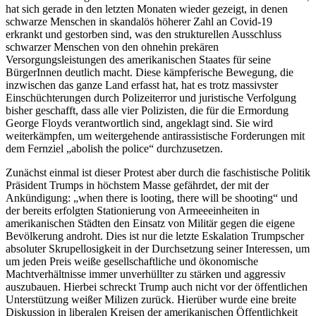
hat sich gerade in den letzten Monaten wieder gezeigt, in denen
schwarze Menschen in skandalös höherer Zahl an Covid-19
erkrankt und gestorben sind, was den strukturellen Ausschluss
schwarzer Menschen von den ohnehin prekären
Versorgungsleistungen des amerikanischen Staates für seine
BürgerInnen deutlich macht. Diese kämpferische Bewegung, die
inzwischen das ganze Land erfasst hat, hat es trotz massivster
Einschüchterungen durch Polizeiterror und juristische Verfolgung
bisher geschafft, dass alle vier Polizisten, die für die Ermordung
George Floyds verantwortlich sind, angeklagt sind. Sie wird
weiterkämpfen, um weitergehende antirassistische Forderungen mit
dem Fernziel „abolish the police“ durchzusetzen.
Zunächst einmal ist dieser Protest aber durch die faschistische Politik
Präsident Trumps in höchstem Masse gefährdet, der mit der
Ankündigung: „when there is looting, there will be shooting“ und
der bereits erfolgten Stationierung von Armeeeinheiten in
amerikanischen Städten den Einsatz von Militär gegen die eigene
Bevölkerung androht. Dies ist nur die letzte Eskalation Trumpscher
absoluter Skrupellosigkeit in der Durchsetzung seiner Interessen, um
um jeden Preis weiße gesellschaftliche und ökonomische
Machtverhältnisse immer unverhüllter zu stärken und aggressiv
auszubauen. Hierbei schreckt Trump auch nicht vor der öffentlichen
Unterstützung weißer Milizen zurück. Hierüber wurde eine breite
Diskussion in liberalen Kreisen der amerikanischen Öffentlichkeit