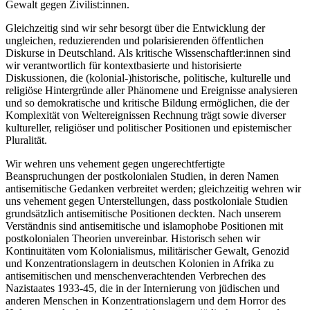
Gewalt gegen Zivilist:innen.
Gleichzeitig sind wir sehr besorgt über die Entwicklung der
ungleichen, reduzierenden und polarisierenden öffentlichen
Diskurse in Deutschland. Als kritische Wissenschaftler:innen sind
wir verantwortlich für kontextbasierte und historisierte
Diskussionen, die (kolonial-)historische, politische, kulturelle und
religiöse Hintergründe aller Phänomene und Ereignisse analysieren
und so demokratische und kritische Bildung ermöglichen, die der
Komplexität von Weltereignissen Rechnung trägt sowie diverser
kultureller, religiöser und politischer Positionen und epistemischer
Pluralität.
Wir wehren uns vehement gegen ungerechtfertigte
Beanspruchungen der postkolonialen Studien, in deren Namen
antisemitische Gedanken verbreitet werden; gleichzeitig wehren wir
uns vehement gegen Unterstellungen, dass postkoloniale Studien
grundsätzlich antisemitische Positionen deckten. Nach unserem
Verständnis sind antisemitische und islamophobe Positionen mit
postkolonialen Theorien unvereinbar. Historisch sehen wir
Kontinuitäten vom Kolonialismus, militärischer Gewalt, Genozid
und Konzentrationslagern in deutschen Kolonien in Afrika zu
antisemitischen und menschenverachtenden Verbrechen des
Nazistaates 1933-45, die in der Internierung von jüdischen und
anderen Menschen in Konzentrationslagern und dem Horror des