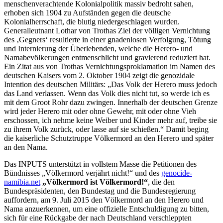
menschenverachtende Kolonialpolitik massiv bedroht sahen,
erhoben sich 1904 zu Aufständen gegen die deutsche
Kolonialherrschaft, die blutig niedergeschlagen wurden.
Generalleutnant Lothar von Trothas Ziel der völligen Vernichtung
des ‚Gegners‘ resultierte in einer gnadenlosen Verfolgung, Tötung
und Internierung der Überlebenden, welche die Herero- und
Namabevölkerungen entmenschlicht und gravierend reduziert hat.
Ein Zitat aus von Trothas Vernichtungsproklamation im Namen des
deutschen Kaisers vom 2. Oktober 1904 zeigt die genozidale
Intention des deutschen Militärs: „Das Volk der Herero muss jedoch
das Land verlassen. Wenn das Volk dies nicht tut, so werde ich es
mit dem Groot Rohr dazu zwingen. Innerhalb der deutschen Grenze
wird jeder Herero mit oder ohne Gewehr, mit oder ohne Vieh
erschossen, ich nehme keine Weiber und Kinder mehr auf, treibe sie
zu ihrem Volk zurück, oder lasse auf sie schießen.“ Damit beging
die kaiserliche Schutztruppe Völkermord an den Herero und später
an den Nama.
Das INPUTS unterstützt in vollstem Masse die Petitionen des
Bündnisses „Völkermord verjährt nicht!“ und des
genocide-
namibia.net
„Völkermord ist Völkermord!“
, die den
Bundespräsidenten, den Bundestag und die Bundesregierung
auffordern, am 9. Juli 2015 den Völkermord an den Herero und
Nama anzuerkennen, um eine offizielle Entschuldigung zu bitten,
sich für eine Rückgabe der nach Deutschland verschleppten