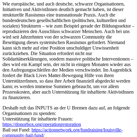
Wie europäische, und auch deutsche, schwarze Organisationen,
Initiativen und AktivistInnen deutlich gemacht haben, ist dieser
strukturelle Rassismus eine transnationale Praxis. Auch die
bundesdeutschen gesellschaftlichen (politischen, kulturellen und
sozialen) Strukturen – wie zum Beispiel gerade der Bildungssektor –
reproduzieren den Ausschluss schwarzer Menschen. Auch bei uns
wird seit Jahrzehnten von der schwarzen Community die
Beseitigung dieses systemischen Rassismus gefordert. Niemand
kann sich mehr auf eine Position unschuldiger Unwissenheit
zurückziehen. Die Situation erfordert nicht nur
Solidaritätserklärungen, sondern massive politische Interventionen –
dies wird ein Kampf sein, der nicht in einigen Monaten wieder aus
den Aufregungsschleifen der Medien verschwindet. Im Augenblick
fordert die Black Lives Matter-Bewegung Hilfe von ihren
UnterstützerInnen, so dass ihre Arbeit finanziell abgedeckt werden
kann; es werden immense Summen gebraucht, um vor allem
Prozesskosten, aber auch Unterstützung für inhaftierte AktivistInnen
zu finanzieren.
Deshalb ruft das INPUTS an der U Bremen dazu auf, an folgende
Organisationen zu spenden:
Unterstützung für inhaftierte Frauen:
https://donorbox.org/operationrestoration
Bail out Fund:
https://actionnetwork.org/fundraising/louisville-
community-bail-fund/