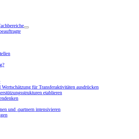
 Fachbereiche
beauftragte
ellen
ng?
e
d Wertschätzung für Transferaktivitäten ausdrücken
rstützungsstrukturen etablieren
mendenken
en und -partnern intensivieren
igen