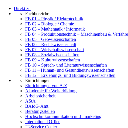
Direkt zu
Fachbereiche
FB 01 – Physik / Elektrotechnik
FB 02 – Biologie / Chemie
FB 03 – Mathematik / Informatik
FB 04 – Produktionstechnik – Maschinenbau & Verfahre
FB 05 – Geowissenschaften
FB 06 – Rechtswissenschaft
FB 07 – Wirtschaftswissenschaft
FB 08 – Sozialwissenschaften
FB 09 – Kulturwissenschaften
FB 10 – Sprach- und Literaturwissenschaften
FB 11 – Human- und Gesundheitswissenschaften
FB 12 – Erziehungs- und Bildungswissenschaften
Einrichtungen
Einrichtungen von A-Z
Akademie für Weiterbildung
Arbeitssicherheit
AStA
BAföG-Amt
Beratungsstellen
Hochschulkommunikation und -marketing
International Office
IT-Service Center