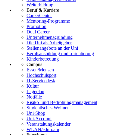
Weiterbildung
Beruf & Karriere
CareerCenter
Mentoring-Programme
Promotion
Dual Career
Unternehmensgründung
Die Uni als Arbeitgeber
Stellenangebote an der Uni
Berufsausbildung und -orientierung
Kinderbetreuung
Campus
Essen/Mensen
Hochschulsport
IT-Servicedesk
Kultur
Lageplan
Notfälle
Risiko- und Bedrohungsmanagement
Studentisches Wohnen
Uni-Shop
Uni-Account
Veranstaltungskalender
WLAN/eduroam
Forschung