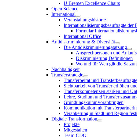
U Bremen Excellence Chairs
Open Science
International
Veranstaltungshistorie
Internationalisierungsbeauftragte der
Formular Internationalisierungs
International Office
Antidiskriminierung & Diversität
Die Antidiskriminierungssatzung
Ansprechpersonen und Anlaufst
Diskriminierung Definitionen
Wo und für Wen gilt die Satzu
Nachhaltigkeit
Transferstrategie
Transferbeirat und Transferbeauftragt
Sichtbarkeit von Transfer erhöhen un
Transferkompetenzen stärken und Unte
Lehre, Studium und Transfer zusam
Gründungskultur voranbringen
Kommunikation mit Transferpartnerinn
Verankerung in Stadt und Region fest
Digitale Transformation
Projekte
Mitgestalten
Team-CDO