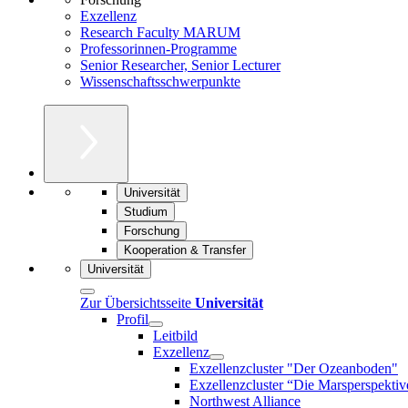
Exzellenz
Research Faculty MARUM
Professorinnen-Programme
Senior Researcher, Senior Lecturer
Wissenschaftsschwerpunkte
Universität
Studium
Forschung
Kooperation & Transfer
Universität
Zur Übersichtsseite
Universität
Profil
Leitbild
Exzellenz
Exzellenzcluster "Der Ozeanboden"
Exzellenzcluster “Die Marsperspektiv
Northwest Alliance