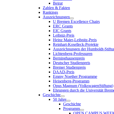
Beirat
Zahlen & Fakten
Rankings
Auszeichnungen
U Bremen Excellence Chairs
ERC Grants
EIC Grants
Leibniz-Preis
Heinz Maier-Leibnitz-Preis
Reinhart-Koselleck-Projekte
Auszeichnungen der Humboldt-Stiftu
Lichtenberg-Professuren
Berninghausenpreis
Deutscher Studienpreis
Bremer Studienpreis
DAAD-Preis
Emmy Noether Programme
Heisenberg-Programm
Opus Magnum (VolkswagenStiftung)
Ehrungen durch die Universität Brem
Geschichte
50 Jahre
Geschichte
Programm
OPEN CAMPUS WEE