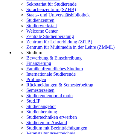
Sekretariat für Studierende
Sprachenzentrum (SZHB)
Staats- und Universitätsbibliothek
Studienzentren
Studierwerkstatt
Welcome Center
Zentrale Studienberatung
Zentrum für Lehrerbildung (ZfLB)
Zentrum für Multimedia in der Lehre (ZMML)
Studium
Bewerbung & Einschreibung
Finanzierung
Familienfreundliches Studium
Internationale Studierende
Prüfungen
Rückmeldungen & Semesterbeitrag
Semesterzeiten
Studierendenportal moin
Stud.IP
Studienangebot
Studienberatung
Studiertechniken erwerben
Studieren im Ausland
Studium mit Beeinträchtigungen
Veranstaltungsverzeichnis