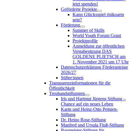
jetzt spenden!
Geförderte Projekte
Kann Glücksspiel risikoarm
sein?
Förderung
Summer of Skills
World Youth Forum Grant
Projektprofile
Anmeldung zur öffentlichen
Vergabesitzung DAS
GOLDENE PLIETSCH am
1. November 2021 um 17 Uhr
Datenschutzerklärung Förderanträge
2026/27
Stifter:innen
Transparenzinformationen für die
Öffentlichkeit
Treuhandstiftungen
Iris und Hartmut Jürgens Stiftung –
Chance auf ein neues Leben
Karin und Heinz-Otto Peitgen-
Stiftung
Dr. Heino Rose-Stiftung
Manfred und Ursula Fluß-Stiftung
Baumeister-Stiftung für