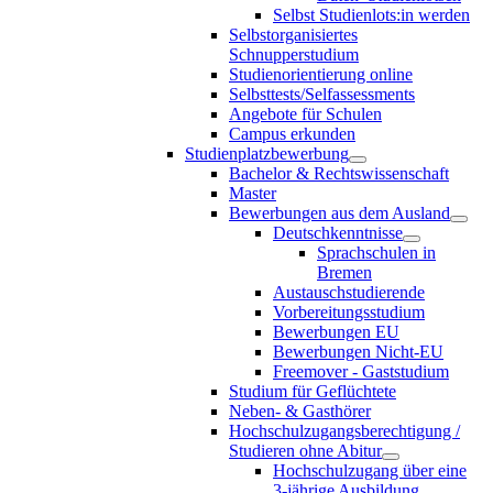
Selbst Studienlots:in werden
Selbstorganisiertes
Schnupperstudium
Studienorientierung online
Selbsttests/Selfassessments
Angebote für Schulen
Campus erkunden
Studienplatzbewerbung
Bachelor & Rechtswissenschaft
Master
Bewerbungen aus dem Ausland
Deutschkenntnisse
Sprachschulen in
Bremen
Austauschstudierende
Vorbereitungsstudium
Bewerbungen EU
Bewerbungen Nicht-EU
Freemover - Gaststudium
Studium für Geflüchtete
Neben- & Gasthörer
Hochschulzugangsberechtigung /
Studieren ohne Abitur
Hochschulzugang über eine
3-jährige Ausbildung