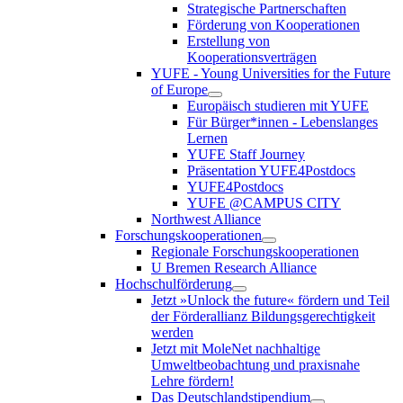
Strategische Partnerschaften
Förderung von Kooperationen
Erstellung von
Kooperationsverträgen
YUFE - Young Universities for the Future
of Europe
Europäisch studieren mit YUFE
Für Bürger*innen - Lebenslanges
Lernen
YUFE Staff Journey
Präsentation YUFE4Postdocs
YUFE4Postdocs
YUFE @CAMPUS CITY
Northwest Alliance
Forschungskooperationen
Regionale Forschungskooperationen
U Bremen Research Alliance
Hochschulförderung
Jetzt »Unlock the future« fördern und Teil
der Förderallianz Bildungsgerechtigkeit
werden
Jetzt mit MoleNet nachhaltige
Umweltbeobachtung und praxisnahe
Lehre fördern!
Das Deutschlandstipendium