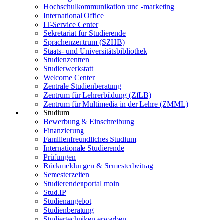
Hochschulkommunikation und -marketing
International Office
IT-Service Center
Sekretariat für Studierende
Sprachenzentrum (SZHB)
Staats- und Universitätsbibliothek
Studienzentren
Studierwerkstatt
Welcome Center
Zentrale Studienberatung
Zentrum für Lehrerbildung (ZfLB)
Zentrum für Multimedia in der Lehre (ZMML)
Studium
Bewerbung & Einschreibung
Finanzierung
Familienfreundliches Studium
Internationale Studierende
Prüfungen
Rückmeldungen & Semesterbeitrag
Semesterzeiten
Studierendenportal moin
Stud.IP
Studienangebot
Studienberatung
Studiertechniken erwerben