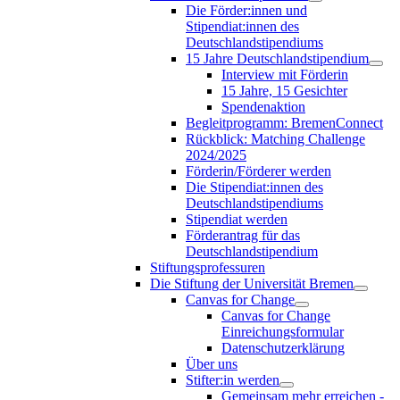
Die Förder:innen und
Stipendiat:innen des
Deutschlandstipendiums
15 Jahre Deutschlandstipendium
Interview mit Förderin
15 Jahre, 15 Gesichter
Spendenaktion
Begleitprogramm: BremenConnect
Rückblick: Matching Challenge
2024/2025
Förderin/Förderer werden
Die Stipendiat:innen des
Deutschlandstipendiums
Stipendiat werden
Förderantrag für das
Deutschlandstipendium
Stiftungsprofessuren
Die Stiftung der Universität Bremen
Canvas for Change
Canvas for Change
Einreichungsformular
Datenschutzerklärung
Über uns
Stifter:in werden
Gemeinsam mehr erreichen -