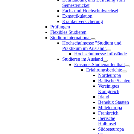
Semesterticket
Fach- und Hochschulwechsel
Exmatrikulation
Krankenversicherung
Prüfungen
Flexibles Studieren
Studium international
Hochschulmesse "Studium und
Praktikum im Ausland"
Hochschulmesse Infostände
Studieren im Ausland
Erasmus-Studienaufenthalt
Erfahrungsberichte
Nordeuropa
Baltische Staaten
Vereinigtes
Königreich
Irland
Benelux Staaten
Mitteleuropa
Frankreich
Iberische
Halbinsel
Südosteuropa