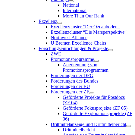
National
International
More Than Our Rank
Exzellenz
Exzellenzcluster "Der Ozeanboden"
Exzellenzcluster “Die Marsperspektive”
Northwest Alliance
U Bremen Excellence Chairs
Forschungseinrichtungen & Projekte
ZWE
Promotionsprogramme
Anerkennung von
Promotionsprogrammen
Förderungen der DFG
Förderungen des Bundes
Förderungen der EU
Förderungen der ZF
Geförderte Projekte für Postdocs
(ZF 04)
Geförderte Fokusprojekte (ZF 05)
Geförderte Explorationsprojekte (ZF
06)
Drittmittelanzeige und Drittmittelbericht
Drittmittelbericht