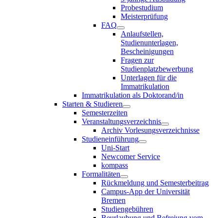
Probestudium
Meisterprüfung
FAQ
Anlaufstellen,
Studienunterlagen,
Bescheinigungen
Fragen zur
Studienplatzbewerbung
Unterlagen für die
Immatrikulation
Immatrikulation als Doktorand/in
Starten & Studieren
Semesterzeiten
Veranstaltungsverzeichnis
Archiv Vorlesungsverzeichnisse
Studieneinführung
Uni-Start
Newcomer Service
kompass
Formalitäten
Rückmeldung und Semesterbeitrag
Campus-App der Universität
Bremen
Studiengebühren
Beurlaubung und Befreiung vom