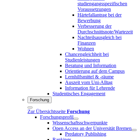
studiengangsspezifischen
Voraussetzungen
Härtefallantrag bei der
Bewerbung
Verbesserung der
Durchschnittsnote/Wartezeit
Nachteilsausgleich bei
Finanzen
Wohnen
Chancengleichheit bei
Studienleistungen
Beratung und Information
Orientierung auf dem Campus
Lernhilfsmittel & -räume
Auszeit vom Uni-Alltag
Information für Lehrende
Studentisches Engagement
Forschung
Zur Übersichtsseite
Forschung
Forschungsprofil
Wissenschaftsschwerpunkte
Open Access an der Universität Bremen
Predatory Publishing
Rankings