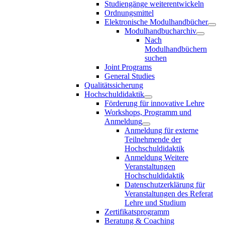
Studiengänge weiterentwickeln
Ordnungsmittel
Elektronische Modulhandbücher
Modulhandbucharchiv
Nach
Modulhandbüchern
suchen
Joint Programs
General Studies
Qualitätssicherung
Hochschuldidaktik
Förderung für innovative Lehre
Workshops, Programm und
Anmeldung
Anmeldung für externe
Teilnehmende der
Hochschuldidaktik
Anmeldung Weitere
Veranstaltungen
Hochschuldidaktik
Datenschutzerklärung für
Veranstaltungen des Referat
Lehre und Studium
Zertifikatsprogramm
Beratung & Coaching