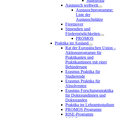
Südeuropa
Austausch weltweit
Austauschprogramme:
Liste der
Austauschplätze
Freemover
Stipendien und
Fördermöglichkeiten
PROMOS
Praktika im Ausland
Rat der Europäischen Union –
Aktionsprogramm für
Praktikanten und
Praktikantinnen mit einer
Behinderung
Erasmus Praktika für
Studierende
Erasmus Praktika für
Absolventen
Erasmus Forschungspraktika
für Doktorandinnen und
Doktoranden
Praktika im Lehramtsstudium
PROMOS Programm
RISE-Programm