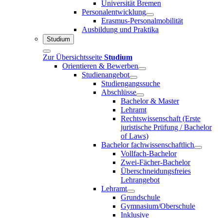
Universität Bremen
Personalentwicklung
Erasmus-Personalmobilität
Ausbildung und Praktika
Studium
Zur Übersichtsseite
Studium
Orientieren & Bewerben
Studienangebot
Studiengangssuche
Abschlüsse
Bachelor & Master
Lehramt
Rechtswissenschaft (Erste
juristische Prüfung / Bachelor
of Laws)
Bachelor fachwissenschaftlich
Vollfach-Bachelor
Zwei-Fächer-Bachelor
Überschneidungsfreies
Lehrangebot
Lehramt
Grundschule
Gymnasium/Oberschule
Inklusive