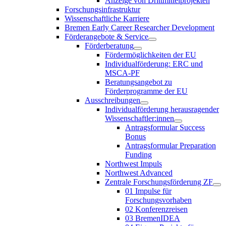
Anzeige von Drittmittelprojekten
Forschungsinfrastruktur
Wissenschaftliche Karriere
Bremen Early Career Researcher Development
Förderangebote & Service
Förderberatung
Fördermöglichkeiten der EU
Individualförderung: ERC und
MSCA-PF
Beratungsangebot zu
Förderprogramme der EU
Ausschreibungen
Individualförderung herausragender
Wissenschaftler:innen
Antragsformular Success
Bonus
Antragsformular Preparation
Funding
Northwest Impuls
Northwest Advanced
Zentrale Forschungsförderung ZF
01 Impulse für
Forschungsvorhaben
02 Konferenzreisen
03 BremenIDEA