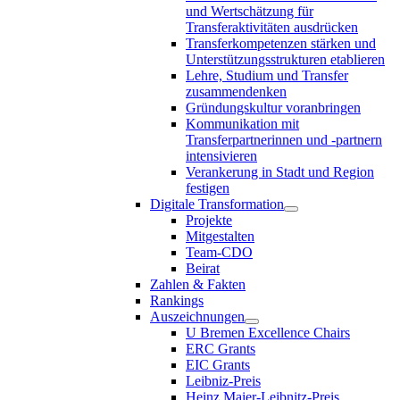
und Wertschätzung für
Transferaktivitäten ausdrücken
Transferkompetenzen stärken und
Unterstützungsstrukturen etablieren
Lehre, Studium und Transfer
zusammendenken
Gründungskultur voranbringen
Kommunikation mit
Transferpartnerinnen und -partnern
intensivieren
Verankerung in Stadt und Region
festigen
Digitale Transformation
Projekte
Mitgestalten
Team-CDO
Beirat
Zahlen & Fakten
Rankings
Auszeichnungen
U Bremen Excellence Chairs
ERC Grants
EIC Grants
Leibniz-Preis
Heinz Maier-Leibnitz-Preis