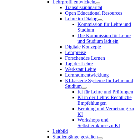
Lehrprofil entwickeln
Transdisziplinarität
Open Educational Resources
Lehre im Dialog
Kommission für Lehre und
Studium
Die Kommission für Lehre
und Studium lädt ein
Digitale Konzepte
Lehrpreise
Forschendes Lernen
Tag der Lehre
Werkstatt Lehre
Lernraumentwicklung
KI-basierte Systeme für Lehre und
Studium
KI für Lehre und Prüfungen
KI in der Lehre: Rechtliche
Empfehlungen
Beratung und Vernetzung zu
KI
Workshops und
Selbstlernkurse zu KI
Leitbild
Studiengänge gestalten