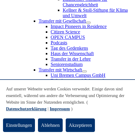
Chancengleichheit
Kellner & Stoll-Stiftung für Klima
und Umwelt
Transfer mit Gesellschaft
Impact Pioneers in Residence
Citizen Science
OPEN CAMPUS
Podcasts
Tag des Gedenkens
Haus der Wissenschaft
Transfer in der Lehre
Seniorenstudium
Transfer mit Wirtschaft
Uni Bremen Campus GmbH
Erfindungen und Schutzrechte
Partnerschaften und Beteiligungen
Auf unserer Webseite werden Cookies verwendet. Einige davon sind
Recruiting an der Universität Bremen
essentiell, während uns andere die Verbesserung und Optimierung der
Weiterbildung an der Universität Bremen
Transfer mit Schule
Website im Sinne der Nutzenden ermöglichen. (
Schülerinnen und Schüler
Datenschutzerklärung
|
Impressum
)
MINT-Schnupperstudium
Schulklassen
Lehrkräfte
Einstellungen
Ablehnen
Akzeptieren
Gründungsunterstützung
UniTransfer - Servicestelle für Transferaktivitäten