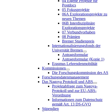
04 Eigene Projekte für
Postdocs
05 Fokusprojekte
06A Explorationsprojekte zu
neuen Themen
06B Interdisziplinäre
Explorationsprojekte
07 Verbundvorhaben
08 Prämien
Bremer Studienpreis
Internationalisierungsfonds der
Universität Bremen
Antragsformular
Antragsformular (Kopie 1)
Erasmus Lehrendenmobilität
Kommissionen
Die Forschungskommission des AS
Forschungsdatenmanagement
Das Nagoya Protokoll und ABS
Projektabfrage zum Nagoya-
Protokoll und zur EU-ABS-
Verordnung
Informationen zum Datenschutz
gemäß Art. 13 DS-GVO
Stipendien