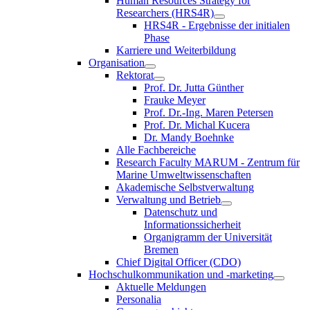
Human Resources Strategy for
Researchers (HRS4R)
HRS4R - Ergebnisse der initialen
Phase
Karriere und Weiterbildung
Organisation
Rektorat
Prof. Dr. Jutta Günther
Frauke Meyer
Prof. Dr.-Ing. Maren Petersen
Prof. Dr. Michal Kucera
Dr. Mandy Boehnke
Alle Fachbereiche
Research Faculty MARUM - Zentrum für
Marine Umweltwissenschaften
Akademische Selbstverwaltung
Verwaltung und Betrieb
Datenschutz und
Informationssicherheit
Organigramm der Universität
Bremen
Chief Digital Officer (CDO)
Hochschulkommunikation und -marketing
Aktuelle Meldungen
Personalia