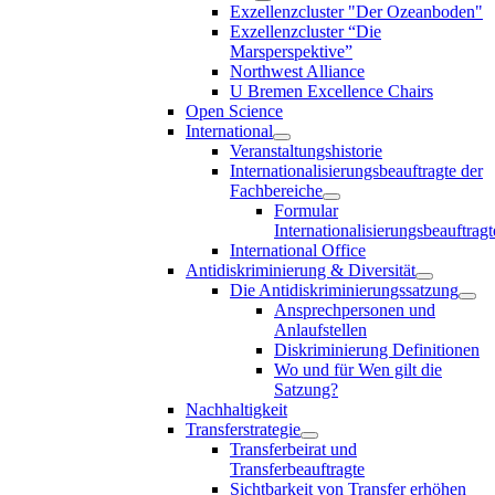
Exzellenzcluster "Der Ozeanboden"
Exzellenzcluster “Die
Marsperspektive”
Northwest Alliance
U Bremen Excellence Chairs
Open Science
International
Veranstaltungshistorie
Internationalisierungsbeauftragte der
Fachbereiche
Formular
Internationalisierungsbeauftragt
International Office
Antidiskriminierung & Diversität
Die Antidiskriminierungssatzung
Ansprechpersonen und
Anlaufstellen
Diskriminierung Definitionen
Wo und für Wen gilt die
Satzung?
Nachhaltigkeit
Transferstrategie
Transferbeirat und
Transferbeauftragte
Sichtbarkeit von Transfer erhöhen