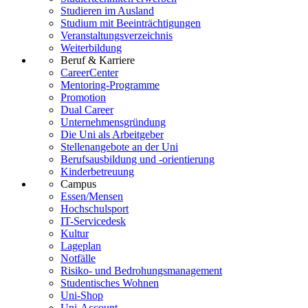
Studieren im Ausland
Studium mit Beeinträchtigungen
Veranstaltungsverzeichnis
Weiterbildung
Beruf & Karriere
CareerCenter
Mentoring-Programme
Promotion
Dual Career
Unternehmensgründung
Die Uni als Arbeitgeber
Stellenangebote an der Uni
Berufsausbildung und -orientierung
Kinderbetreuung
Campus
Essen/Mensen
Hochschulsport
IT-Servicedesk
Kultur
Lageplan
Notfälle
Risiko- und Bedrohungsmanagement
Studentisches Wohnen
Uni-Shop
Uni-Account