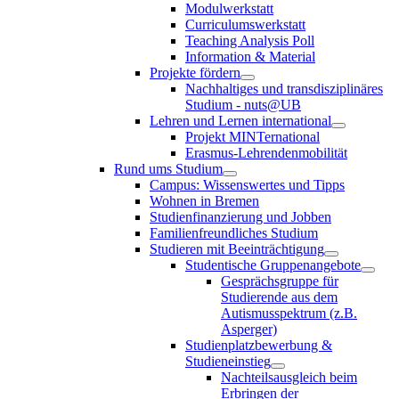
Modulwerkstatt
Curriculumswerkstatt
Teaching Analysis Poll
Information & Material
Projekte fördern
Nachhaltiges und transdisziplinäres
Studium - nuts@UB
Lehren und Lernen international
Projekt MINTernational
Erasmus-Lehrendenmobilität
Rund ums Studium
Campus: Wissenswertes und Tipps
Wohnen in Bremen
Studienfinanzierung und Jobben
Familienfreundliches Studium
Studieren mit Beeinträchtigung
Studentische Gruppenangebote
Gesprächsgruppe für
Studierende aus dem
Autismusspektrum (z.B.
Asperger)
Studienplatzbewerbung &
Studieneinstieg
Nachteilsausgleich beim
Erbringen der