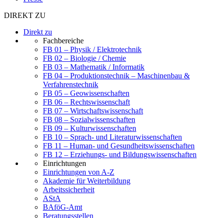
DIREKT ZU
Direkt zu
Fachbereiche
FB 01 – Physik / Elektrotechnik
FB 02 – Biologie / Chemie
FB 03 – Mathematik / Informatik
FB 04 – Produktionstechnik – Maschinenbau &
Verfahrenstechnik
FB 05 – Geowissenschaften
FB 06 – Rechtswissenschaft
FB 07 – Wirtschaftswissenschaft
FB 08 – Sozialwissenschaften
FB 09 – Kulturwissenschaften
FB 10 – Sprach- und Literaturwissenschaften
FB 11 – Human- und Gesundheitswissenschaften
FB 12 – Erziehungs- und Bildungswissenschaften
Einrichtungen
Einrichtungen von A-Z
Akademie für Weiterbildung
Arbeitssicherheit
AStA
BAföG-Amt
Beratungsstellen