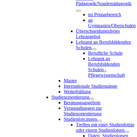
Pädagogik/Sonderpädagogik
im Primarbereich
an
Gymnasien/Oberschulen
Überschneidungsfreies
Lehrangebot
Lehramt an Berufsbildenden
Schulen
Berufliche Schule
Lehramt an
Berufsbildenden
Schulen -
Pflegewissenschaft
Master
Internationale Studiengänge
Weiterbildung
Studienorientierung
Beratungsangebote
Veranstaltungen zur
Studienorientierung
Studienlots:innen
Treffen mit einer Studienlotsin
oder einem Studienlotsen
Daten_Studienlotsen