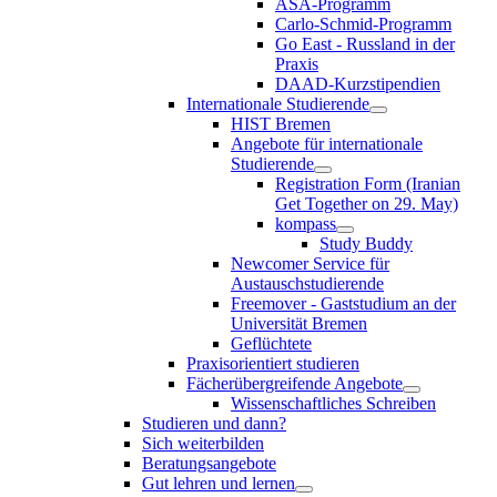
ASA-Programm
Carlo-Schmid-Programm
Go East - Russland in der
Praxis
DAAD-Kurzstipendien
Internationale Studierende
HIST Bremen
Angebote für internationale
Studierende
Registration Form (Iranian
Get Together on 29. May)
kompass
Study Buddy
Newcomer Service für
Austauschstudierende
Freemover - Gaststudium an der
Universität Bremen
Geflüchtete
Praxisorientiert studieren
Fächerübergreifende Angebote
Wissenschaftliches Schreiben
Studieren und dann?
Sich weiterbilden
Beratungsangebote
Gut lehren und lernen