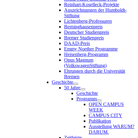
Reinhart-Koselleck-Projekte
Auszeichnungen der Humboldt-
Stiftung
Lichtenberg-Professuren
Berninghausenpreis
Deutscher Studienpreis
Bremer Studienpreis
DAAD-Preis
Emmy Noether Programme
Heisenberg-Programm
Opus Magnum
(VolkswagenStiftung)
Ehrungen durch die Universität
Bremen
Geschichte
50 Jahre
Geschichte
Programm
OPEN CAMPUS
WEEK
CAMPUS CITY
Publikation
Ausstellung WARUM?
DARUM.
Zeitleiste